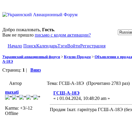
Добро пожаловать,
Гость
.
Вам не пришло
письмо с кодом активации?
Начало
Поиск
Календарь
Тэги
Войти
Регистрация
Украинский авиационный форум
>
Куплю-Продам
>
Объявления о прода
А-18Э
Страниц:
1
|
Вниз
Автор
Тема: ГСШ-А-18Э (Прочитано 2783 раз)
maxati
ГСШ-А-18Э
«
:
01.04.2024, 10:48:20 am »
Karma: +3/-12
Продам 1кат. гарнітура ГСШ-А-18Э (без
Offline