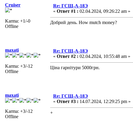
Cruiser
Re: ГСШ-А-18Э
«
Ответ #1 :
02.04.2024, 09:26:22 am »
Karma: +1/-0
Добрий день. How mutch money?
Offline
maxati
Re: ГСШ-А-18Э
«
Ответ #2 :
02.04.2024, 10:55:48 am »
Karma: +3/-12
Ціна гарнітури 5000грн.
Offline
maxati
Re: ГСШ-А-18Э
«
Ответ #3 :
14.07.2024, 12:29:25 pm »
Karma: +3/-12
+
Offline