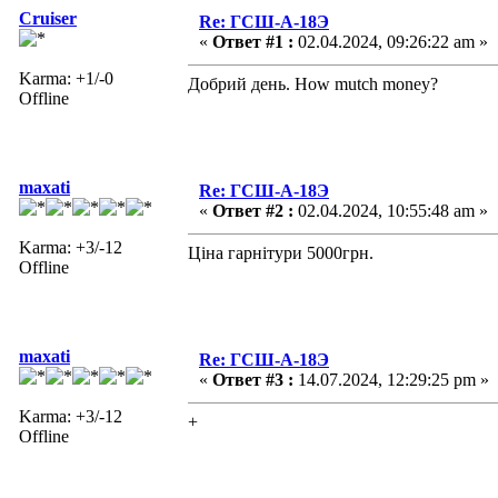
Cruiser
Re: ГСШ-А-18Э
«
Ответ #1 :
02.04.2024, 09:26:22 am »
Karma: +1/-0
Добрий день. How mutch money?
Offline
maxati
Re: ГСШ-А-18Э
«
Ответ #2 :
02.04.2024, 10:55:48 am »
Karma: +3/-12
Ціна гарнітури 5000грн.
Offline
maxati
Re: ГСШ-А-18Э
«
Ответ #3 :
14.07.2024, 12:29:25 pm »
Karma: +3/-12
+
Offline