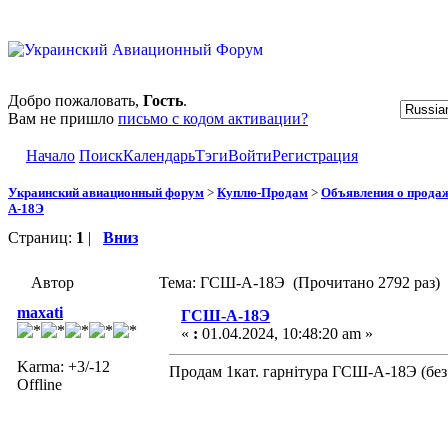
Добро пожаловать,
Гость
.
Вам не пришло
письмо с кодом активации?
Начало
Поиск
Календарь
Тэги
Войти
Регистрация
Украинский авиационный форум
>
Куплю-Продам
>
Объявления о прода
А-18Э
Страниц:
1
|
Вниз
Автор
Тема: ГСШ-А-18Э (Прочитано 2792 раз)
maxati
ГСШ-А-18Э
«
:
01.04.2024, 10:48:20 am »
Karma: +3/-12
Продам 1кат. гарнітура ГСШ-А-18Э (без
Offline