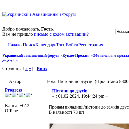
Добро пожаловать,
Гость
.
Вам не пришло
письмо с кодом активации?
Начало
Поиск
Календарь
Тэги
Войти
Регистрация
Украинский авиационный форум
>
Куплю-Продам
>
Объявления о прода
до дзусів
Страниц:
1
2
»
|
Вниз
Автор
Тема: Пістони до дзусів (Прочитано 8300 
Progress
Пістони до дзусів
«
:
01.02.2024, 19:44:24 pm »
Karma: +0/-2
Продам вкладиші/пістони до замків дзус
Offline
В наявності 73 шт