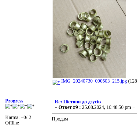
IMG_20240730_090503_215.jpg
(128
Progress
Re: Пістони до дзусів
«
Ответ #9 :
25.08.2024, 16:48:50 pm »
Karma: +0/-2
Продам
Offline