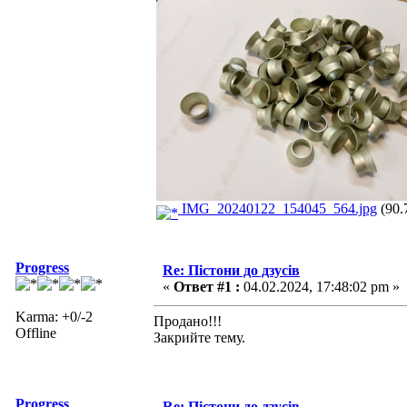
IMG_20240122_154045_564.jpg
(90.
Progress
Re: Пістони до дзусів
«
Ответ #1 :
04.02.2024, 17:48:02 pm »
Karma: +0/-2
Продано!!!
Offline
Закрийте тему.
Progress
Re: Пістони до дзусів