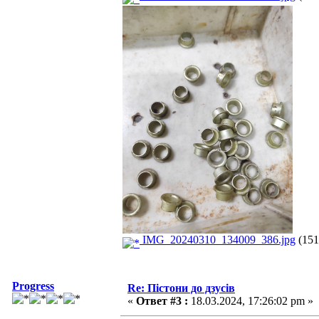
IMG_20240310_134009_386.jpg
(151
Progress
Re: Пістони до дзусів
«
Ответ #3 :
18.03.2024, 17:26:02 pm »