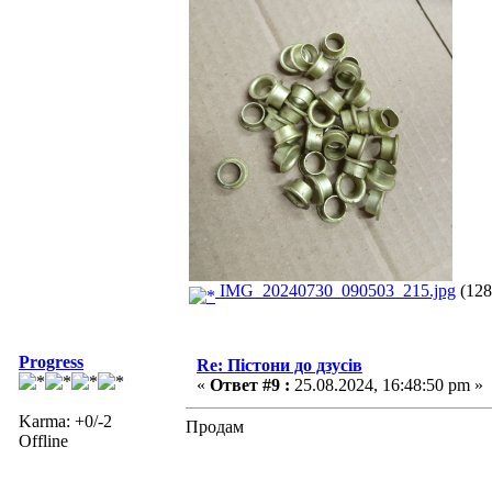
IMG_20240730_090503_215.jpg
(128
Progress
Re: Пістони до дзусів
«
Ответ #9 :
25.08.2024, 16:48:50 pm »
Karma: +0/-2
Продам
Offline