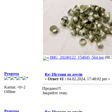
IMG_20240122_154045_564.jpg
(90.
Progress
Re: Пістони до дзусів
«
Ответ #1 :
04.02.2024, 17:48:02 pm »
Karma: +0/-2
Продано!!!
Offline
Закрийте тему.
Progress
Re: Пістони до дзусів