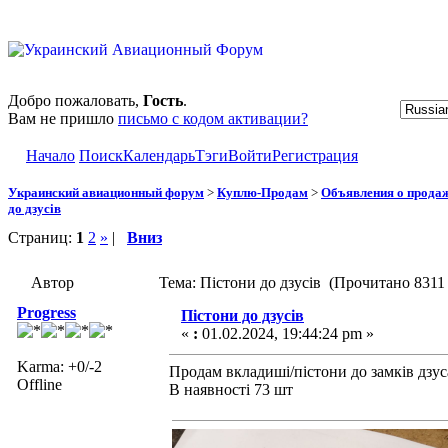
Добро пожаловать,
Гость
.
Вам не пришло
письмо с кодом активации?
Начало
Поиск
Календарь
Тэги
Войти
Регистрация
Украинский авиационный форум
>
Куплю-Продам
>
Объявления о прода
до дзусів
Страниц:
1
2
»
|
Вниз
Автор
Тема: Пістони до дзусів (Прочитано 8311 
Progress
Пістони до дзусів
«
:
01.02.2024, 19:44:24 pm »
Karma: +0/-2
Продам вкладиші/пістони до замків дзус
Offline
В наявності 73 шт