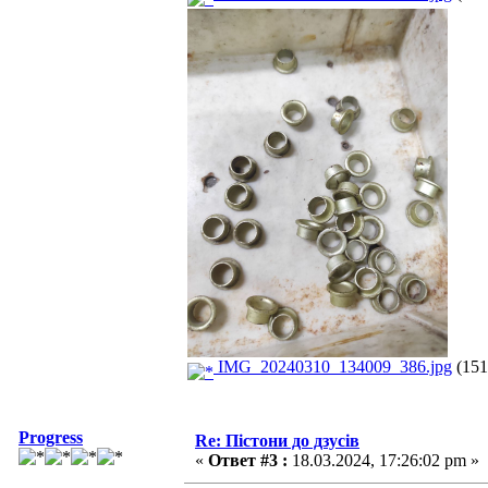
IMG_20240310_134009_386.jpg
(151
Progress
Re: Пістони до дзусів
«
Ответ #3 :
18.03.2024, 17:26:02 pm »