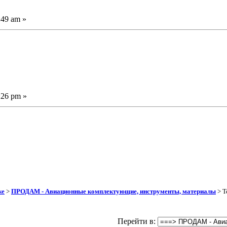
:49 am »
:26 pm »
же
>
ПРОДАМ - Авиационные комплектующие, инструменты, материалы
> Т
Перейти в: