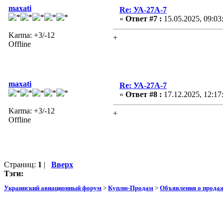
maxati
Re: УА-27А-7
«
Ответ #7 :
15.05.2025, 09:03
Karma: +3/-12
+
Offline
maxati
Re: УА-27А-7
«
Ответ #8 :
17.12.2025, 12:17
Karma: +3/-12
+
Offline
Страниц:
1
|
Вверх
Тэги:
Украинский авиационный форум
>
Куплю-Продам
>
Объявления о прода