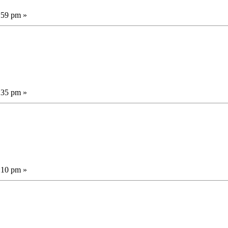
:59 pm »
:35 pm »
:10 pm »