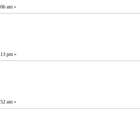
:06 am »
:13 pm »
:52 am »