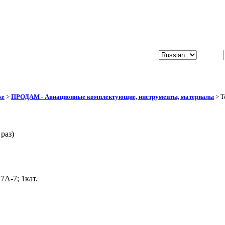
же
>
ПРОДАМ - Авиационные комплектующие, инструменты, материалы
> Т
раз)
7А-7; 1кат.