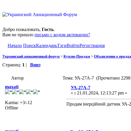
Добро пожаловать,
Гость
.
Вам не пришло
письмо с кодом активации?
Начало
Поиск
Календарь
Тэги
Войти
Регистрация
Украинский авиационный форум
>
Куплю-Продам
>
Объявления о прода
Страниц:
1
|
Вниз
Автор
Тема: УА-27А-7 (Прочитано 2298 
maxati
УА-27А-7
«
:
21.01.2024, 12:13:27 pm »
Karma: +3/-12
Продам інерційний датчик УА-2
Offline