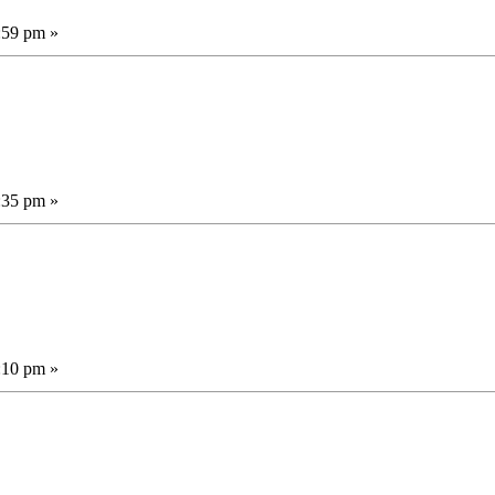
:59 pm »
:35 pm »
:10 pm »