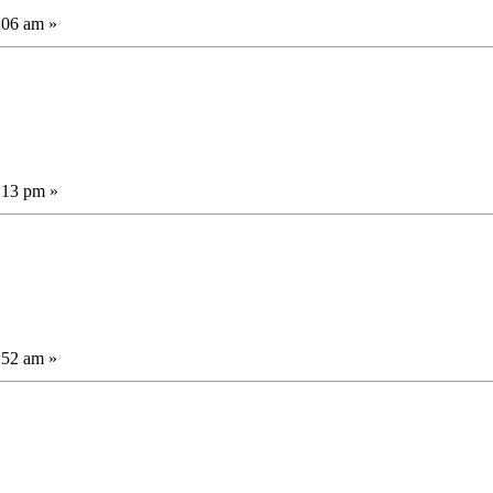
:06 am »
:13 pm »
:52 am »