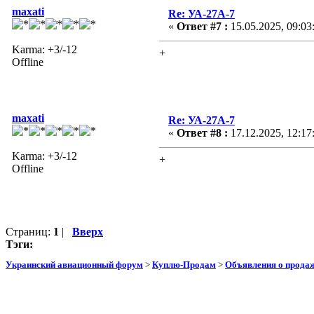
maxati
Re: УА-27А-7
«
Ответ #7 :
15.05.2025, 09:03
Karma: +3/-12
+
Offline
maxati
Re: УА-27А-7
«
Ответ #8 :
17.12.2025, 12:17
Karma: +3/-12
+
Offline
Страниц:
1
|
Вверх
Тэги:
Украинский авиационный форум
>
Куплю-Продам
>
Объявления о прода