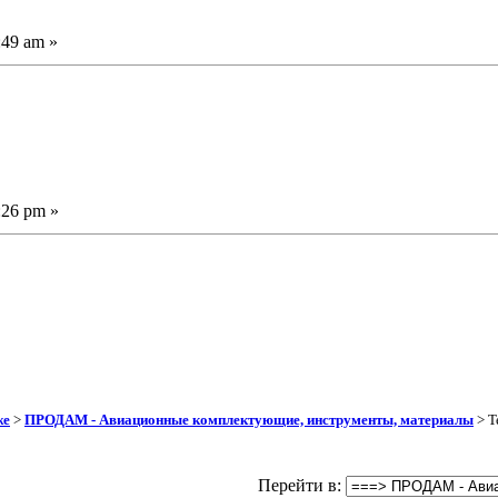
:49 am »
:26 pm »
же
>
ПРОДАМ - Авиационные комплектующие, инструменты, материалы
> Т
Перейти в: