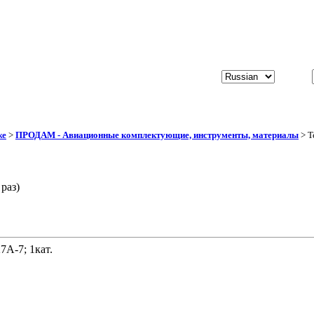
же
>
ПРОДАМ - Авиационные комплектующие, инструменты, материалы
> Т
раз)
7А-7; 1кат.