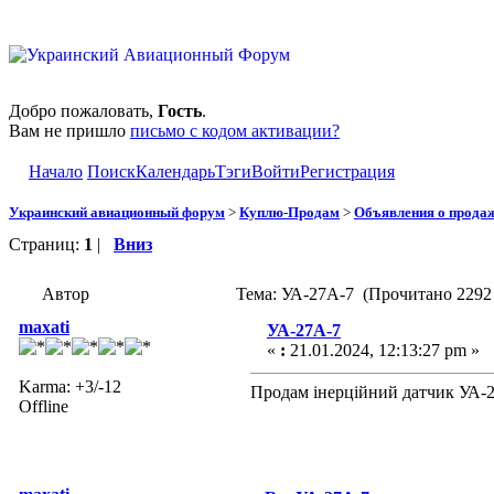
Добро пожаловать,
Гость
.
Вам не пришло
письмо с кодом активации?
Начало
Поиск
Календарь
Тэги
Войти
Регистрация
Украинский авиационный форум
>
Куплю-Продам
>
Объявления о прода
Страниц:
1
|
Вниз
Автор
Тема: УА-27А-7 (Прочитано 2292 
maxati
УА-27А-7
«
:
21.01.2024, 12:13:27 pm »
Karma: +3/-12
Продам інерційний датчик УА-2
Offline