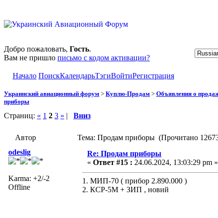
Добро пожаловать,
Гость
.
Вам не пришло
письмо с кодом активации?
Начало
Поиск
Календарь
Тэги
Войти
Регистрация
Украинский авиационный форум
>
Куплю-Продам
>
Объявления о прода
приборы
Страниц:
«
1
2
3
»
|
Вниз
Автор
Тема: Продам приборы (Прочитано 12673
odeslig
Re: Продам приборы
«
Ответ #15 :
24.06.2024, 13:03:29 pm »
Karma: +2/-2
1. МИП-70 ( прибор 2.890.000 )
Offline
2. КСР-5М + ЗИП , новий