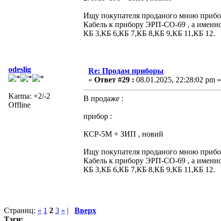
Ищу покупателя проданого мною прибора
Кабель к прибору ЭРП-СО-69 , а именно
КБ 3,КБ 6,КБ 7,КБ 8,КБ 9,КБ 11,КБ 12.
odeslig
Re: Продам приборы
«
Ответ #29 :
08.01.2025, 22:28:02 pm »
Karma: +2/-2
В продаже :
Offline
прибор :
КСР-5М + ЗИП , новий
Ищу покупателя проданого мною прибора
Кабель к прибору ЭРП-СО-69 , а именно
КБ 3,КБ 6,КБ 7,КБ 8,КБ 9,КБ 11,КБ 12.
Страниц:
«
1
2
3
»
|
Вверх
Тэги: