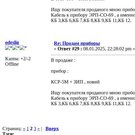
Ищу покупателя проданого мною прибора
Кабель к прибору ЭРП-СО-69 , а именно
КБ 3,КБ 6,КБ 7,КБ 8,КБ 9,КБ 11,КБ 12.
odeslig
Re: Продам приборы
«
Ответ #29 :
08.01.2025, 22:28:02 pm »
Karma: +2/-2
В продаже :
Offline
прибор :
КСР-5М + ЗИП , новий
Ищу покупателя проданого мною прибора
Кабель к прибору ЭРП-СО-69 , а именно
КБ 3,КБ 6,КБ 7,КБ 8,КБ 9,КБ 11,КБ 12.
Страниц:
«
1
2
3
»
|
Вверх
Тэги: