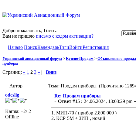
Добро пожаловать,
Гость
.
Вам не пришло
письмо с кодом активации?
Начало
Поиск
Календарь
Тэги
Войти
Регистрация
Украинский авиационный форум
>
Куплю-Продам
>
Объявления о прода
приборы
Страниц:
«
1
2
3
»
|
Вниз
Автор
Тема: Продам приборы (Прочитано 12694
odeslig
Re: Продам приборы
«
Ответ #15 :
24.06.2024, 13:03:29 pm »
Karma: +2/-2
1. МИП-70 ( прибор 2.890.000 )
Offline
2. КСР-5М + ЗИП , новий