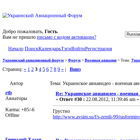
Добро пожаловать,
Гость
.
Вам не пришло
письмо с кодом активации?
Начало
Поиск
Календарь
Тэги
Войти
Регистрация
Украинский авиационный форум
>
Форум
>
Военная авиация
> Тема:
Укра
Страниц:
«
1
2
3
4
5
6
7
8
9
»
|
Вниз
Автор
Тема: Украинское авиавидео - военная ав
rtb
Re: Украинское авиавидео - военная
Авиаторы
«
Ответ #30 :
22.08.2012, 11:39:46 am »
Karma: +85/-6
Грустно
Offline
http://www.avsim.su/f/s-zemli-99/rasformi
Геннадий Хазан