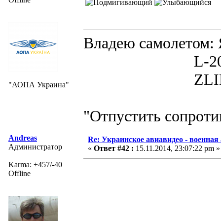
Владею самолето
L-200D MOR
ZLIN 526 
"АОПА Украина"
"Отпустить сопротив
Andreas
Re: Украинское авиавидео - военная
Администратор
«
Ответ #42 :
15.11.2014, 23:07:22 pm »
Karma: +457/-40
Offline