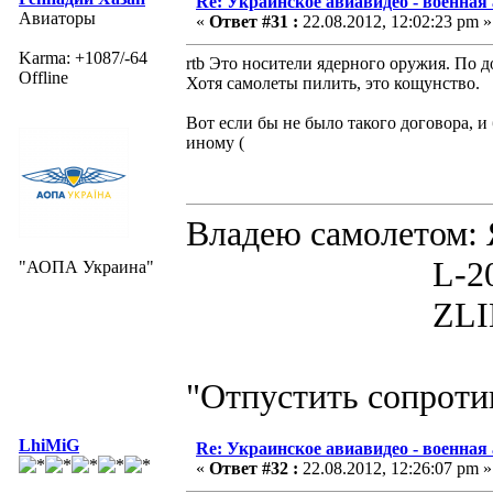
Re: Украинское авиавидео - военная
Авиаторы
«
Ответ #31 :
22.08.2012, 12:02:23 pm »
Karma: +1087/-64
rtb Это носители ядерного оружия. По 
Offline
Хотя самолеты пилить, это кощунство.
Вот если бы не было такого договора, и
иному (
Владею самолето
L-200D MOR
"АОПА Украина"
ZLIN 526 
"Отпустить сопротив
LhiMiG
Re: Украинское авиавидео - военная
«
Ответ #32 :
22.08.2012, 12:26:07 pm »