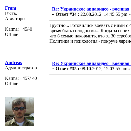
Fram
Re: Украинское авиавидео - военная
Гость.
«
Ответ #34 :
22.08.2012, 14:45:55 pm »
Авиаторы
Грустно... Готовились воевать с ними с 
Karma: +45/-0
время быть голодными... Когда за своих 
Offline
что б семью накормить, кто за 30 сереб
Политика и психология - покруче ядрено
Andreas
Re: Украинское авиавидео - военная
Администратор
«
Ответ #35 :
08.10.2012, 15:03:55 pm »
Karma: +457/-40
Offline