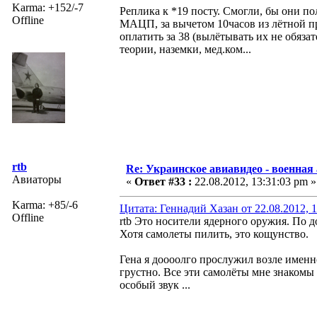
Karma: +152/-7
Реплика к *19 посту. Смогли, бы они по
Offline
МАЦП, за вычетом 10часов из лётной пр
оплатить за 38 (вылётывать их не обязат
теории, наземки, мед.ком...
rtb
Re: Украинское авиавидео - военная
Авиаторы
«
Ответ #33 :
22.08.2012, 13:31:03 pm »
Karma: +85/-6
Цитата: Геннадий Хазан от 22.08.2012, 
Offline
rtb Это носители ядерного оружия. По 
Хотя самолеты пилить, это кощунство.
Гена я доооолго прослужил возле именн
грустно. Все эти самолёты мне знакомы 
особый звук ...