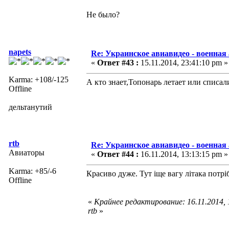
Не было?
napets
Re: Украинское авиавидео - военная
«
Ответ #43 :
15.11.2014, 23:41:10 pm »
Karma: +108/-125
А кто знает,Топонарь летает или списа
Offline
дельтанутий
rtb
Re: Украинское авиавидео - военная
Авиаторы
«
Ответ #44 :
16.11.2014, 13:13:15 pm »
Karma: +85/-6
Красиво дуже. Тут іще вагу літака потрі
Offline
«
Крайнее редактирование: 16.11.2014,
rtb
»