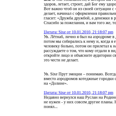
здоров, летает, строит, дай Бог ему здо
Вот важно чтоб он из своей ситуации с
делает, начинал с оформления правильны
гласит: «Дружба дружбой, а денежки в р
Спасибо за пожелания, и вам того же, то
Цитата: Sixe от 10.01.2010, 21:18:07 pm
Ув. Лётнаб, лично я был на аэродроме в
потом мы собирались к нему и, когда я е
человеку больно, потом он прилетал к на
рассуждаете о том, что кому отдали в 
откройте лицо и объясните аудитории св
это чести не делает.
Ув. Sixe Прут эмоции – понимаю. Всегда
вместо аэродромов котеджные городки с
на «Долине».
Цитата: Sixe от 10.01.2010, 21:18:07 pm
Недавно вернулся наш Руслан на Родинс
не нужен - у них совсем другие планы. Н
понял...