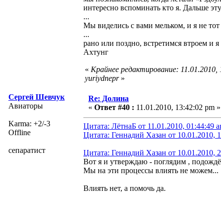
интересно вспоминать кто я. Дальше эту
...
Мы виделись с вами мельком, и я не тот
...
рано или поздно, встретимся втроем и я
Ахтунг
«
Крайнее редактирование: 11.01.2010,
yuriydnepr
»
Сергей Шевчук
Re: Долина
Авиаторы
«
Ответ #40 :
11.01.2010, 13:42:02 pm »
Karma: +2/-3
Цитата: ЛётнаБ от 11.01.2010, 01:44:49 
Offline
Цитата: Геннадий Хазан от 10.01.2010, 
сепаратист
Цитата: Геннадий Хазан от 10.01.2010, 
Вот я и утверждаю - поглядим , подождём 
Мы на эти процессы влиять не можем...
Влиять нет, а помочь да.