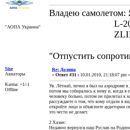
Владею самолето
L-200D MOR
"АОПА Украина"
ZLIN 526 
"Отпустить сопротив
Sixe
Re: Долина
Авиаторы
«
Ответ #31 :
10.01.2010, 21:18:07 pm »
Karma: +1/-1
Ув. Лётнаб, лично я был на аэродроме в
Offline
потом мы собирались к нему и, когда я е
человеку больно, потом он прилетал к на
рассуждаете о том, что кому отдали в 
откройте лицо и объясните аудитории св
это чести не делает.
2 Хазан:
Недавно вернулся наш Руслан на Родинс