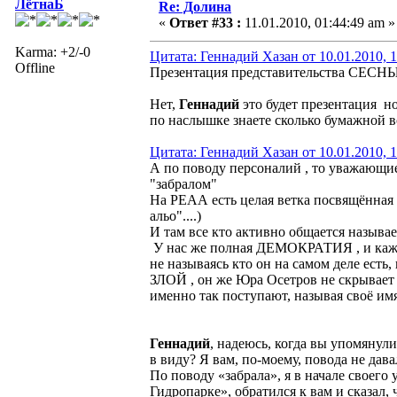
ЛётнаБ
Re: Долина
«
Ответ #33 :
11.01.2010, 01:44:49 am »
Karma: +2/-0
Цитата: Геннадий Хазан от 10.01.2010, 
Offline
Презентация представительства СЕСН
Нет,
Геннадий
это будет презентация но
по наслышке знаете сколько бумажной в
Цитата: Геннадий Хазан от 10.01.2010, 
А по поводу персоналий , то уважающи
"забралом"
На РЕАА есть целая ветка посвящённая " 
альо"....)
И там все кто активно общается называет
У нас же полная ДЕМОКРАТИЯ , и каждо
не называясь кто он на самом деле есть,
ЗЛОЙ , он же Юра Осетров не скрывает с
именно так поступают, называя своё 
Геннадий
, надеюсь, когда вы упомяну
в виду? Я вам, по-моему, повода не дава
По поводу «забрала», я в начале своего
Гидропарке», обратился к вам и сказал,