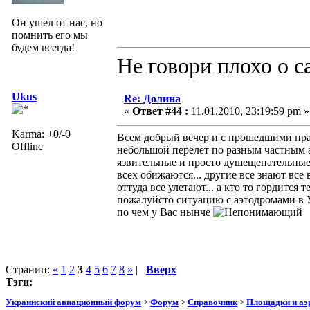
Он ушел от нас, но
помнить его мы
будем всегда!
Не говори плохо о с
Ukus
Re: Долина
«
Ответ #44 :
11.01.2010, 23:19:59 pm »
Karma: +0/-0
Всем добрый вечер и с прошедшими праз
Offline
небольшой перелет по разным частным а
язвительные и просто душещепательные 
всех обижаются... другие все знают все 
оттуда все улетают... а кто то гордится
пожалуйсто ситуацию с аэтодромами в У
по чем у Вас нынче
Страниц:
«
1
2
3
4
5
6
7
8
»
|
Вверх
Тэги:
Украинский авиационный форум
>
Форум
>
Справочник
>
Площадки и а