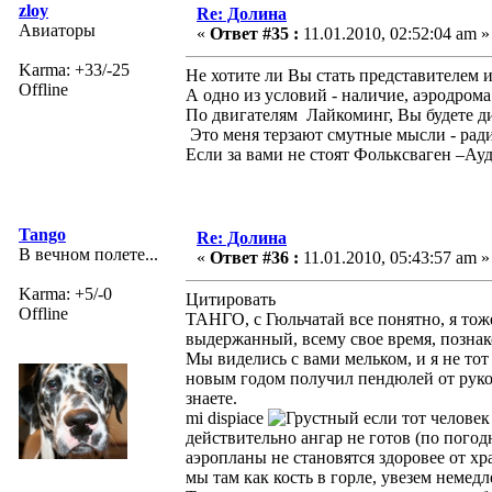
zloy
Re: Долина
Авиаторы
«
Ответ #35 :
11.01.2010, 02:52:04 am »
Karma: +33/-25
Не хотите ли Вы стать представителем
Offline
А одно из условий - наличие, аэродром
По двигателям Лайкоминг, Вы будете ди
Это меня терзают смутные мысли - ради
Если за вами не стоят Фольксваген –Ау
Tango
Re: Долина
В вечном полете...
«
Ответ #36 :
11.01.2010, 05:43:57 am »
Karma: +5/-0
Цитировать
Offline
ТАНГО, с Гюльчатай все понятно, я тоже
выдержанный, всему свое время, познако
Мы виделись с вами мельком, и я не тот
новым годом получил пендюлей от руково
знаете.
mi dispiace
если тот человек
действительно ангар не готов (по пого
аэропланы не становятся здоровее от х
мы там как кость в горле, увезем немед