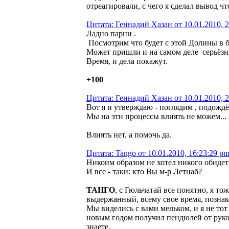
отреагировали, с чего я сделал вывод чт
Цитата: Геннадий Хазан от 10.01.2010, 
Ладно парни .
Посмотрим что будет с этой Долины в 
Может пришли и на самом деле серьёзны
Время, и дела покажут.
+100
Цитата: Геннадий Хазан от 10.01.2010, 
Вот я и утверждаю - поглядим , подождём 
Мы на эти процессы влиять не можем...
Влиять нет, а помочь да.
Цитата: Tango от 10.01.2010, 16:23:29 p
Никоим образом не хотел никого обидеть
И все - таки: кто Вы м-р Летнаб?
ТАНГО
, с Гюльчатай все понятно, я то
выдержанный, всему свое время, познако
Мы виделись с вами мельком, и я не тот
новым годом получил пендюлей от руково
знаете.