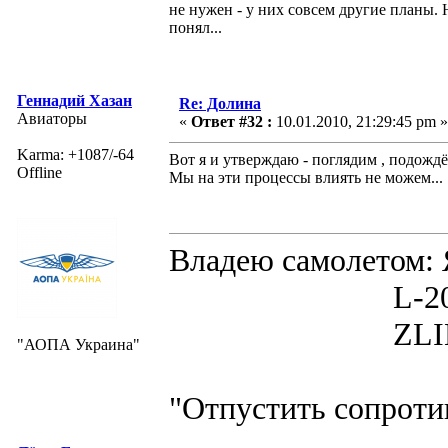
не нужен - у них совсем другие планы. Н
понял...
Геннадий Хазан
Re: Долина
Авиаторы
«
Ответ #32 :
10.01.2010, 21:29:45 pm »
Karma: +1087/-64
Вот я и утверждаю - поглядим , подождём 
Offline
Мы на эти процессы влиять не можем...
Владею самолето
L-200D MOR
ZLIN 526 
"АОПА Украина"
"Отпустить сопротив