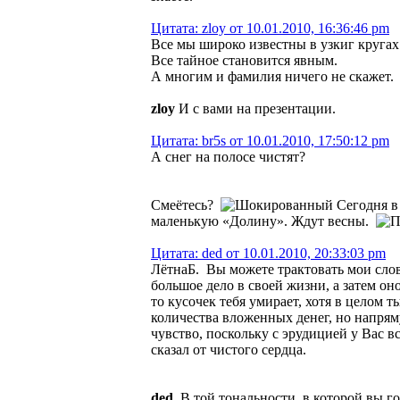
Цитата: zloy от 10.01.2010, 16:36:46 pm
Все мы широко известны в узкиг кругах
Все тайное становится явным.
А многим и фамилия ничего не скажет.
zloy
И с вами на презентации.
Цитата: br5s от 10.01.2010, 17:50:12 pm
А снег на полосе чистят?
Смеётесь?
Сегодня в 
маленькую «Долину». Ждут весны.
Цитата: ded от 10.01.2010, 20:33:03 pm
ЛётнаБ. Вы можете трактовать мои слова
большое дело в своей жизни, а затем оно 
то кусочек тебя умирает, хотя в целом т
количества вложенных денег, но напрям
чувство, поскольку с эрудицией у Вас в
сказал от чистого сердца.
ded
. В той тональности, в которой вы 