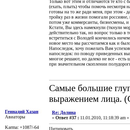
Только вот этим и отличаются те кто с б
(ехать, плыть) чтобы помочь несмотря н
готовы на то же ради меня, при этом - 
тройку раз в жизни помогали россияне, и
потом уже коммерсанты, бизнесмены, и т
Кстати, Вы здесь намекнули (ткнули мор
действительно так, но вопрос только в 
встретиться с Володей кончились ничем 
новое место мы рассчитаемся как и был
Напоследок, хочу пожелать Вам успехов.
напоследок: по поводу приведенных выш
многое решают, но далеко не все - есть
при значительном скоплении полудорог
Самые большие глуп
выражением лица. (
Геннадий Хазан
Re: Долина
Авиаторы
«
Ответ #37 :
11.01.2010, 11:18:39 am »
Karma: +1087/-64
Цитировать