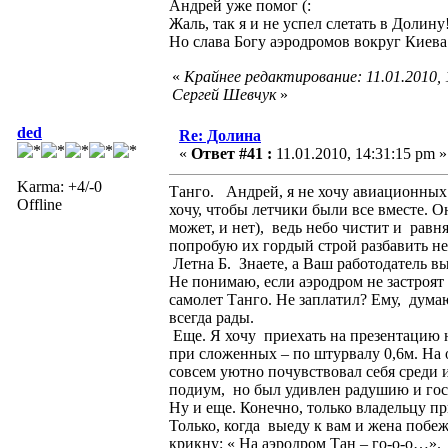
Андрей уже помог (:
Жаль, так я и не успел слетать в Долину
Но слава Богу аэродромов вокруг Киева
«
Крайнее редактирование: 11.01.2010, 
Сергей Шевчук
»
ded
Re: Долина
«
Ответ #41 :
11.01.2010, 14:31:15 pm »
Karma: +4/-0
Танго. Андрей, я не хочу авиационных 
Offline
хочу, чтобы летчики были все вместе. 
может, и нет), ведь небо чистит и рав
попробую их гордый строй разбавить н
Летна Б. Знаете, а Ваш работодатель вы
Не понимаю, если аэродром не застроят
самолет Танго. Не заплатил? Ему, дума
всегда рады.
Еще. Я хочу приехать на презентацию н
при сложенных – по штурвалу 0,6м. На 
совсем уютно почувствовал себя среди 
подиум, но был удивлен радушию и гост
Ну и еще. Конечно, только владельцу пр
Только, когда выеду к вам и жена побежи
крикну: « На аэродром Тан – го-о-о…». 