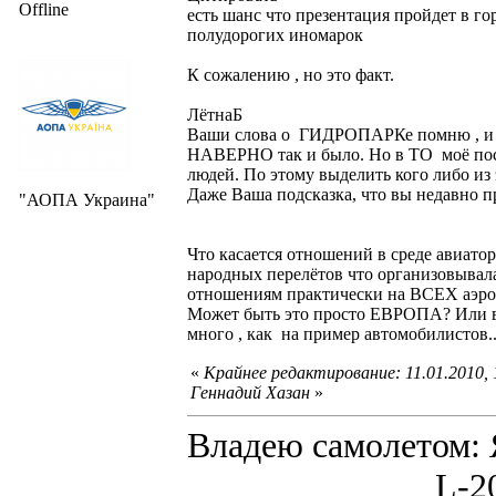
Offline
есть шанс что презентация пройдет в г
полудорогих иномарок
К сожалению , но это факт.
ЛётнаБ
Ваши слова о ГИДРОПАРКе помню , и пр
НАВЕРНО так и было. Но в ТО моё посе
людей. По этому выделить кого либо из
Даже Ваша подсказка, что вы недавно п
"АОПА Украина"
Что касается отношений в среде авиато
народных перелётов что организовыв
отношениям практически на ВСЕХ аэрод
Может быть это просто ЕВРОПА? Или вс
много , как на пример автомобилистов..
«
Крайнее редактирование: 11.01.2010, 
Геннадий Хазан
»
Владею самолето
L-200D MOR