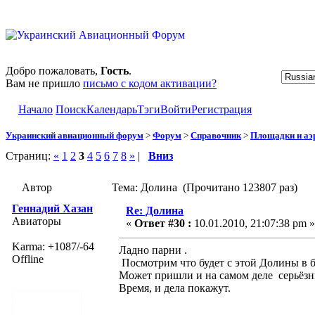
Добро пожаловать,
Гость
.
Вам не пришло
письмо с кодом активации?
Начало
Поиск
Календарь
Тэги
Войти
Регистрация
Украинский авиационный форум
>
Форум
>
Справочник
>
Площадки и а
Страниц:
«
1
2
3
4
5
6
7
8
»
|
Вниз
Автор
Тема: Долина (Прочитано 123807 раз)
Геннадий Хазан
Re: Долина
Авиаторы
«
Ответ #30 :
10.01.2010, 21:07:38 pm »
Karma: +1087/-64
Ладно парни .
Offline
Посмотрим что будет с этой Долины в 
Может пришли и на самом деле серьёзны
Время, и дела покажут.