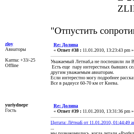
ZLIN 526 
"Отпустить сопротив
zloy
Re: Долина
Авиаторы
«
Ответ #38 :
11.01.2010, 13:23:43 pm »
Karma: +33/-25
Уважаемый Летнаб,а не поспешили ли 
Offline
Есть еще пару интерестных бывших сель
другим уважаемым авиаторам.
Если интерестно могу подробнее расска
Все в радиусе 60-70 км от Киева.
yuriydnepr
Re: Долина
Гость
«
Ответ #39 :
11.01.2010, 13:31:36 pm »
Цитата: ЛётнаБ от 11.01.2010, 01:44:49 
...
мы познакомились, когда летали «Рэдбул