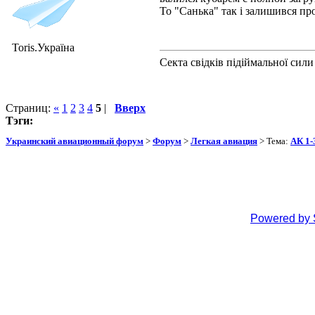
То "Санька" так і залишився пр
Toris.Україна
Секта свідків підіймальної сили
Страниц:
«
1
2
3
4
5
|
Вверх
Тэги:
Украинский авиационный форум
>
Форум
>
Легкая авиация
> Тема:
АК 1-
Powered by 