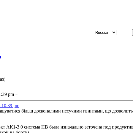
3
аз)
1:39 pm »
:10:39 pm
нащуватися більш досконалими несучими гвинтами, що дозволить
кт АК1-3 0 система НВ была изначально заточена под продукти
зкой на борту)