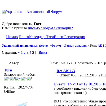
Добро пожаловать,
Гость
.
Вам не пришло
письмо с кодом активации?
Начало
Поиск
Календарь
Тэги
Войти
Регистрация
Украинский авиационный форум
>
Форум
>
Легкая авиация
> Тема:
АК 1-
Страниц:
«
1
2
3
4
5
|
Вниз
Автор
Тема: АК 1-3 (Прочитано 80105 р
Toris
Re: АК 1-3
Зачарований небом
«
Ответ #60 :
26.12.2015, 21:1
Цитата: TNVD от 12.10.2015, 18
Karma: +2027/-707
в серійному виконанні буде ос
Offline
повітряного гвинта).
ВОТ что собчтвенно убило проэ
валился кубарем с полной загру