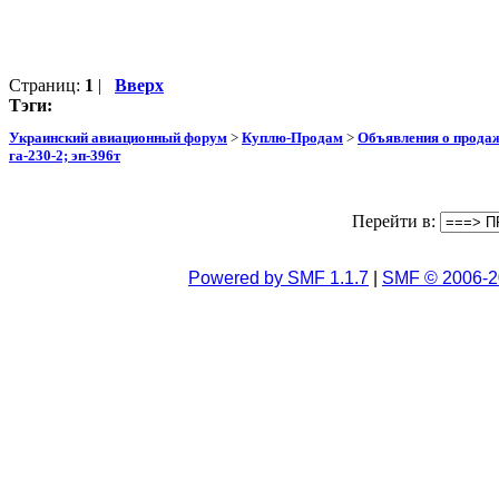
Страниц:
1
|
Вверх
Тэги:
Украинский авиационный форум
>
Куплю-Продам
>
Объявления о прода
га-230-2; эп-396т
Перейти в:
Powered by SMF 1.1.7
|
SMF © 2006-2