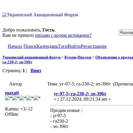
Добро пожаловать,
Гость
.
Вам не пришло
письмо с кодом активации?
Начало
Поиск
Календарь
Тэги
Войти
Регистрация
Украинский авиационный форум
>
Куплю-Продам
>
Объявления о прода
га-230-2; эп-396т
Страниц:
1
|
Вниз
Автор
Тема: уг-97-5; га-230-2; эп-396т (Прочита
maxati
уг-97-5; га-230-2; эп-396т
«
:
27.12.2024, 09:21:34 am »
Karma: +3/-12
Продам новые :
Offline
- уг97-5
- га230-2
- эп-396т