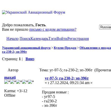
Добро пожаловать,
Гость
.
Вам не пришло
письмо с кодом активации?
Начало
Поиск
Календарь
Тэги
Войти
Регистрация
Украинский авиационный форум
>
Куплю-Продам
>
Объявления о прода
га-230-2; эп-396т
Страниц:
1
|
Вниз
Автор
Тема: уг-97-5; га-230-2; эп-396т (Прочита
maxati
уг-97-5; га-230-2; эп-396т
«
:
27.12.2024, 09:21:34 am »
Karma: +3/-12
Продам новые :
Offline
- уг97-5
- га230-2
- эп-396т