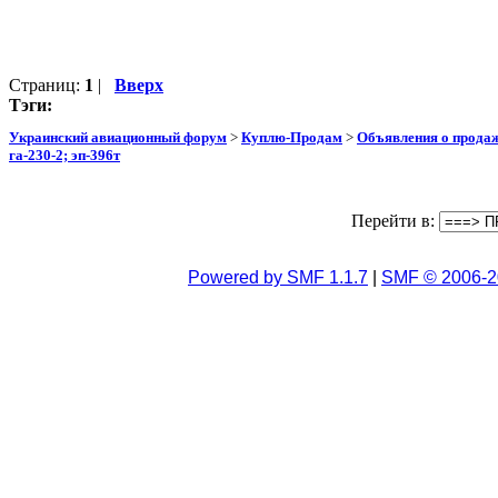
Страниц:
1
|
Вверх
Тэги:
Украинский авиационный форум
>
Куплю-Продам
>
Объявления о прода
га-230-2; эп-396т
Перейти в:
Powered by SMF 1.1.7
|
SMF © 2006-2