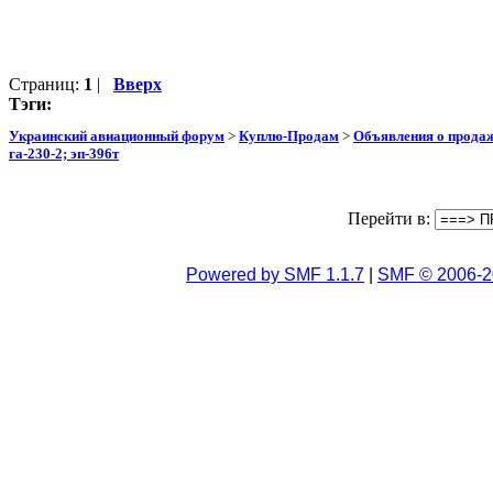
Страниц:
1
|
Вверх
Тэги:
Украинский авиационный форум
>
Куплю-Продам
>
Объявления о прода
га-230-2; эп-396т
Перейти в:
Powered by SMF 1.1.7
|
SMF © 2006-2