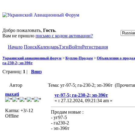
Добро пожаловать,
Гость
.
Вам не пришло
письмо с кодом активации?
Начало
Поиск
Календарь
Тэги
Войти
Регистрация
Украинский авиационный форум
>
Куплю-Продам
>
Объявления о прода
га-230-2; эп-396т
Страниц:
1
|
Вниз
Автор
Тема: уг-97-5; га-230-2; эп-396т (Прочита
maxati
уг-97-5; га-230-2; эп-396т
«
:
27.12.2024, 09:21:34 am »
Karma: +3/-12
Продам новые :
Offline
- уг97-5
- га230-2
- эп-396т