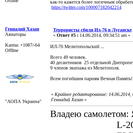
Offline
как-то кажется более логичным обрабат
https://twitter.com/100007182042214
Геннадий Хазан
Террористы сбили Ил-76 в Луганске
Авиаторы
«
Ответ #5 :
14.06.2014, 09:34:51 am »
Karma: +1087/-64
ИЛ-76 Мелитопольский ...
Offline
Всего 49 человек.
40 десантников 25 отдельной Днепропе
9 членов экипажа из Мелитополя.
Всем погибшим парням Вечная Память! 
«
Крайнее редактирование: 14.06.2014,
Геннадий Хазан
»
"АОПА Украина"
Владею самолето
L-200D MOR