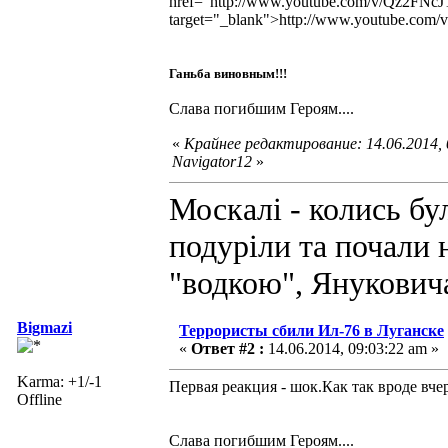
href="http://www.youtube.com/v/Qz2FN
target="_blank">http://www.youtube.c
Ганьба виновным!!!
Слава погибшим Героям....
«
Крайнее редактирование: 14.06.2014,
Navigator12
»
Москалі - колись бул
подуріли та почали н
"водкою", Януковича
Bigmazi
Террористы сбили Ил-76 в Луганске
«
Ответ #2 :
14.06.2014, 09:03:22 am »
Karma: +1/-1
Первая реакция - шок.Как
Offline
Слава погибшим Героям....