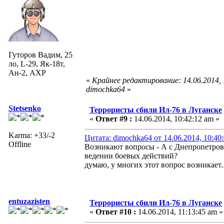
Гуторов Вадим, 25
ло, L-29, Як-18т,
Ан-2, АХР
«
Крайнее редактирование: 14.06.2014,
dimochka64
»
Stetsenko
Террористы сбили Ил-76 в Луганске
«
Ответ #9 :
14.06.2014, 10:42:12 am »
Karma: +33/-2
Цитата: dimochka64 от 14.06.2014, 10:40
Offline
Возникают вопросы - А с Днепропетров
ведении боевых действий?
думаю, у многих этот вопрос возникает..
entuzazisten
Террористы сбили Ил-76 в Луганске
«
Ответ #10 :
14.06.2014, 11:13:45 am »