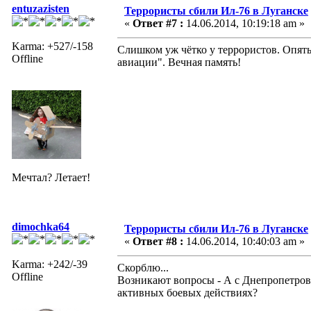
entuzazisten
Террористы сбили Ил-76 в Луганске
«
Ответ #7 :
14.06.2014, 10:19:18 am »
Karma: +527/-158
Слишком уж чётко у террористов. Опять
Offline
авиации". Вечная память!
Мечтал? Летает!
dimochka64
Террористы сбили Ил-76 в Луганске
«
Ответ #8 :
14.06.2014, 10:40:03 am »
Karma: +242/-39
Скорблю...
Offline
Возникают вопросы - А с Днепропетров
активных боевых действиях?