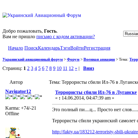
Добро пожаловать,
Гость
.
Вам не пришло
письмо с кодом активации?
Начало
Поиск
Календарь
Тэги
Войти
Регистрация
Украинский авиационный форум
>
Форум
>
Военная авиация
> Тема:
Терр
Страниц:
1
2
3
4
5
6
7
8
9
10
11
12
»
|
Вниз
Автор
Тема: Террористы сбили Ил-76 в Луганск
Navigator12
Террористы сбили Ил-76 в Луганске
«
:
14.06.2014, 04:47:39 am »
Karma: +74/-21
Это полный пи....ц... Просто нет слов...
Offline
Террористы сбили украинский самолет 
http://fakty.ua/183212-terroristy-sbili-ukrai