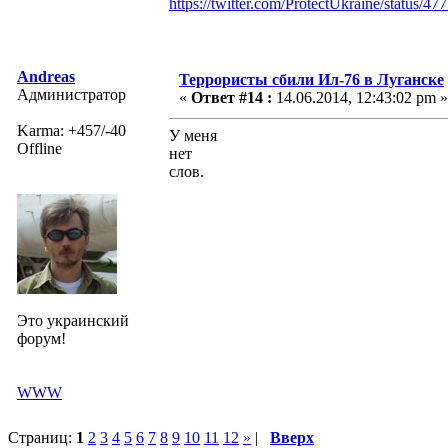
https://twitter.com/ProtectUkraine/status/
Andreas
Террористы сбили Ил-76 в Луганске
Администратор
«
Ответ #14 :
14.06.2014, 12:43:02 pm »
Karma: +457/-40
У меня
Offline
нет
слов.
Это украинский
форум!
WWW
Страниц:
1
2
3
4
5
6
7
8
9
10
11
12
»
|
Вверх