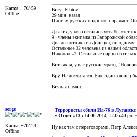
Karma: +70/-59
Borys Filatov
Offline
29 мин. назад
Цинизм русских подонков поражает. Он
Для тех, у кого остались хотя бы отстат
9 - члены экипажа из Запорожской облас
Два десантника из Донецка, по одному: 
Остальные 32 человека из нашей области
Никополь-2. Остальные парни из сельс
Вот такая, у вас русские мрази, "Новор
Вру. Не досчитался. Еще один хлопец бы
Вечная память
serge
Террористы сбили Ил-76 в Луганске
«
Ответ #13 :
14.06.2014, 12:06:40 pm »
Karma: +70/-59
Ну как там с переговорами, Петр Алексе
Offline