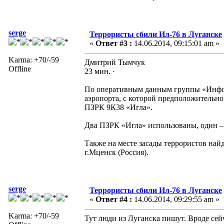
serge
Террористы сбили Ил-76 в Луганске
«
Ответ #3 :
14.06.2014, 09:15:01 am »
Karma: +70/-59
Дмитрий Тымчук
Offline
23 мин. ·
По оперативным данным группы «Инфор
аэропорта, с которой предположительн
ПЗРК 9К38 «Игла».
Два ПЗРК «Игла» использованы, один – 
Также на месте засады террористов на
г.Мценск (Россия).
serge
Террористы сбили Ил-76 в Луганске
«
Ответ #4 :
14.06.2014, 09:29:55 am »
Karma: +70/-59
Тут люди из Луганска пишут. Вроде сей