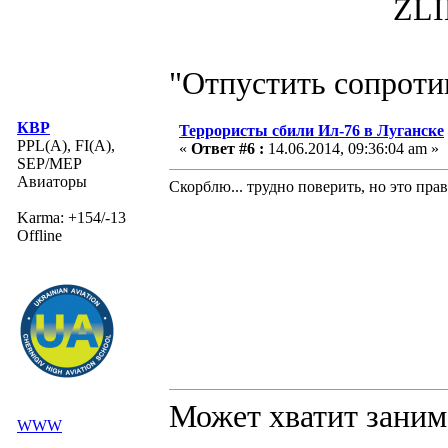
ZLIN 526 
"Отпустить сопротив
КВР
Террористы сбили Ил-76 в Луганске
PPL(A), FI(A),
«
Ответ #6 :
14.06.2014, 09:36:04 am »
SEP/MEP
Авиаторы
Скорблю... трудно поверить, но это правд
Karma: +154/-13
Offline
Может хватит заним
WWW