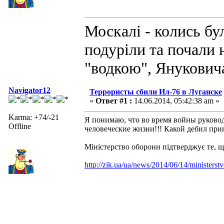
Москалі - колись бул
подуріли та почали н
"водкою", Януковича
Navigator12
Террористы сбили Ил-76 в Луганске
«
Ответ #1 :
14.06.2014, 05:42:38 am »
Karma: +74/-21
Я понимаю, что во время войны руковод
Offline
человеческие жизни!!! Какой дебил при
Міністерство оборони підтверджує те, щ
http://zik.ua/ua/news/2014/06/14/minister