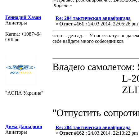
Корень
»
Геннадий Хазан
Re: 204 тактическая авиабригада
Авиаторы
«
Ответ #161 :
24.03.2014, 22:05:26 pm
Karma: +1087/-64
ясно ... детсад... У нас есть тут не д
Offline
себе найдете много собеседников
Владею самолето
L-200D MOR
ZLIN 526 
"АОПА Украина"
"Отпустить сопротив
Дима Давыдкин
Re: 204 тактическая авиабригада
Авиаторы
«
Ответ #162 :
24.03.2014, 22:13:22 pm