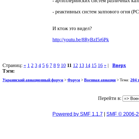
- артиллерийских систем различных кали
- реактивных систем залпового огня (РСЗ
И ктож это видел?
http://youtu.be/8RyBzI5r6Pk
Страниц:
«
1
2
3
4
5
6
7
8
9
10
11
12
13
14
15
16
»
|
Вверх
Тэги:
Украинский авиационный форум
>
Форум
>
Военная авиация
> Тема:
204 
Перейти в:
Powered by SMF 1.1.7
|
SMF © 2006-2