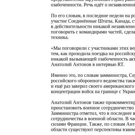
озабоченности. Речь идёт о незаявленн
По его словам, в последние недели на 
участие Соединённые Штаты, Канада, с
в действительности никакой незаявленно
поговорить с командирами частей, сдел
техника.
«Мы поговорили с участниками этих в
тем, как проходила поездка на российс
никакой вызывающей озабоченность акт
Анатолий Антонов в интервью RT.
Именно это, по словам замминистра, Се
российского оборонного ведомства такж
и ещё раз заверил своего американског
концентрации войск на границе с Украи
Анатолий Антонов также прокомменти
приостановить военное сотрудничество 
Замминистра отметил, что в последнее
сотрудничества в военной области. В 
силами Франции. Также, по словам Анто
области существуют перспективы взаим