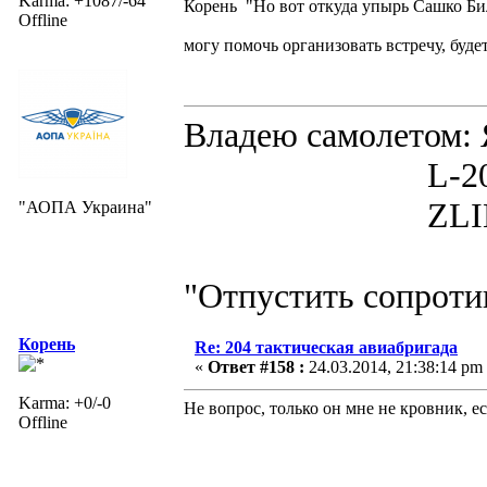
Karma: +1087/-64
Корень "Но вот откуда упырь Сашко Би
Offline
могу помочь организовать встречу, буд
Владею самолето
L-200D MOR
ZLIN 526 
"АОПА Украина"
"Отпустить сопротив
Корень
Re: 204 тактическая авиабригада
«
Ответ #158 :
24.03.2014, 21:38:14 pm
Karma: +0/-0
Не вопрос, только он мне не кровник, 
Offline