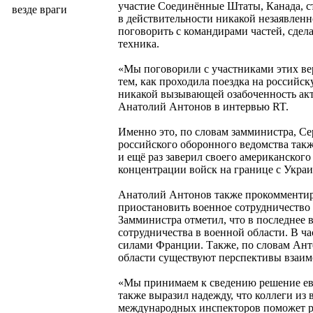
участие Соединённые Штаты, Канада, с
везде враги
в действительности никакой незаявленно
поговорить с командирами частей, сдел
техника.
«Мы поговорили с участниками этих в
тем, как проходила поездка на российс
никакой вызывающей озабоченность акт
Анатолий Антонов в интервью RT.
Именно это, по словам замминистра, Се
российского оборонного ведомства такж
и ещё раз заверил своего американског
концентрации войск на границе с Украи
Анатолий Антонов также прокомменти
приостановить военное сотрудничество 
Замминистра отметил, что в последнее
сотрудничества в военной области. В 
силами Франции. Также, по словам Анто
области существуют перспективы взаим
«Мы принимаем к сведению решение евр
также выразил надежду, что коллеги из
международных инспекторов поможет ра