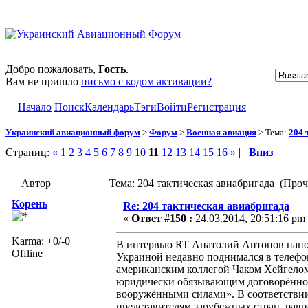
Добро пожаловать,
Гость
.
Вам не пришло
письмо с кодом активации?
Начало
Поиск
Календарь
Тэги
Войти
Регистрация
Украинский авиационный форум
>
Форум
>
Военная авиация
> Тема:
204 
Страниц:
«
1
2
3
4
5
6
7
8
9
10
11
12
13
14
15
16
»
|
Вниз
Автор
Тема: 204 тактическая авиабригада (Проч
Корень
Re: 204 тактическая авиабригада
«
Ответ #150 :
24.03.2014, 20:51:16 pm
Karma: +0/-0
В интервью RT Анатолий Антонов напом
Offline
Украиной недавно поднимался в телефо
американским коллегой Чаком Хейгелом
юридически обязывающим договорённос
вооружёнными силами». В соответствии
представителям зарубежных стран, равн