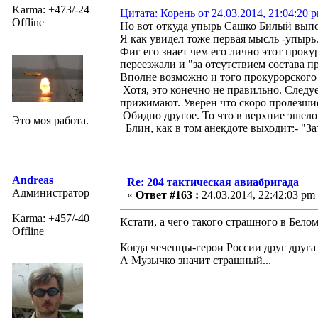
Karma: +473/-24
Цитата: Корень от 24.03.2014, 21:04:20 
Offline
Но вот откуда упырь Сашко Билый выпол
Я как увидел тоже первая мысль -упырь.
Фиг его знает чем его лично этот прок
переезжали и "за отсутствием состава п
Вполне возможно и того прокурорского 
Хотя, это конечно не правильно. Следуе
прижимают. Уверен что скоро пролезшие
Обидно другое. То что в верхние эшело
Это моя работа.
Блин, как в том анекдоте выходит:- "За
Andreas
Re: 204 тактическая авиабригада
Администратор
«
Ответ #163 :
24.03.2014, 22:42:03 pm
Karma: +457/-40
Кстати, а чего такого страшного в Белом 
Offline
Когда чеченцы-герои России друг друга 
А Музычко значит страшный...