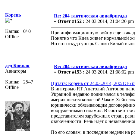
Корень
Re: 204 тактическая авиабригада
«
Ответ #152 :
24.03.2014, 21:04:20 pm
Karma: +0/-0
Про информационную войну еще в акаде
Offline
Понятно что Киев живет нормальной жи
Но вот откуда упырь Сашко Билый выпол
дед Ковпак
Re: 204 тактическая авиабригада
Авиаторы
«
Ответ #153 :
24.03.2014, 21:08:02 pm
Karma: +25/-7
Цитата: Корень от 24.03.2014, 20:51:16 
Offline
В интервью RT Анатолий Антонов напом
Украиной недавно поднимался в телефо
американским коллегой Чаком Хейгелом
юридически обязывающим договорённос
вооружёнными силами». В соответствии
представителям зарубежных стран, равн
озабоченности. Речь идёт о незаявленн
По его словам, в последние недели на 