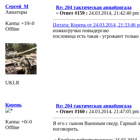
Сергей_М
Re: 204 тактическая авиабригада
Авиаторы
«
Ответ #159 :
24.03.2014, 21:42:40 pm
Karma: +19/-0
Цитата: Корень от 24.03.2014, 21:33:46 
Offline
ножки/ручки повыдергаю
пословица есть такая - угрожают только 
UKLR
Корень
Re: 204 тактическая авиабригада
«
Ответ #160 :
24.03.2014, 21:47:05 pm
Karma: +0/-0
Я его с сыном Ваниным сведу. Гарный х
Offline
поговорить.
«
Крайнее редактирование: 24.03.2014,