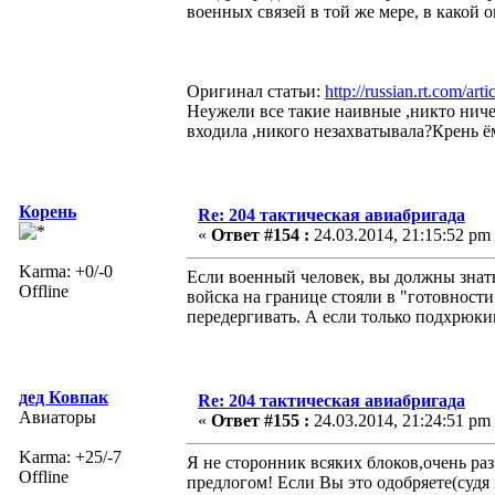
военных связей в той же мере, в какой 
Оригинал статьи:
http://russian.rt.com/
Неужели все такие наивные ,никто ниче
входила ,никого незахватывала?Крень ёма
Корень
Re: 204 тактическая авиабригада
«
Ответ #154 :
24.03.2014, 21:15:52 pm
Karma: +0/-0
Если военный человек, вы должны знат
Offline
войска на границе стояли в "готовност
передергивать. А если только подхрюки
дед Ковпак
Re: 204 тактическая авиабригада
Авиаторы
«
Ответ #155 :
24.03.2014, 21:24:51 pm
Karma: +25/-7
Я не сторонник всяких блоков,очень ра
Offline
предлогом! Если Вы это одобряете(судя