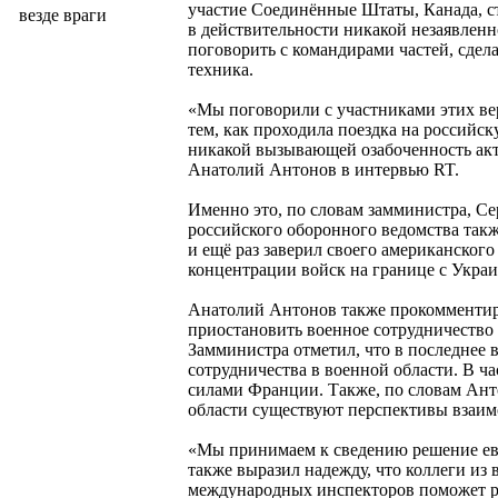
участие Соединённые Штаты, Канада, с
везде враги
в действительности никакой незаявленно
поговорить с командирами частей, сдел
техника.
«Мы поговорили с участниками этих в
тем, как проходила поездка на российс
никакой вызывающей озабоченность акт
Анатолий Антонов в интервью RT.
Именно это, по словам замминистра, Се
российского оборонного ведомства такж
и ещё раз заверил своего американског
концентрации войск на границе с Украи
Анатолий Антонов также прокомменти
приостановить военное сотрудничество 
Замминистра отметил, что в последнее
сотрудничества в военной области. В 
силами Франции. Также, по словам Анто
области существуют перспективы взаим
«Мы принимаем к сведению решение евр
также выразил надежду, что коллеги из
международных инспекторов поможет ра