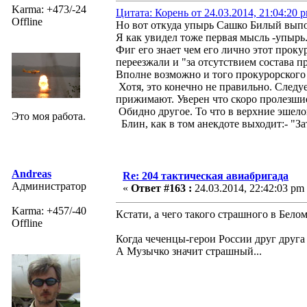
Karma: +473/-24
Цитата: Корень от 24.03.2014, 21:04:20 
Offline
Но вот откуда упырь Сашко Билый выпол
Я как увидел тоже первая мысль -упырь.
Фиг его знает чем его лично этот прок
переезжали и "за отсутствием состава п
Вполне возможно и того прокурорского 
Хотя, это конечно не правильно. Следуе
прижимают. Уверен что скоро пролезшие
Обидно другое. То что в верхние эшело
Это моя работа.
Блин, как в том анекдоте выходит:- "За
Andreas
Re: 204 тактическая авиабригада
Администратор
«
Ответ #163 :
24.03.2014, 22:42:03 pm
Karma: +457/-40
Кстати, а чего такого страшного в Белом 
Offline
Когда чеченцы-герои России друг друга 
А Музычко значит страшный...