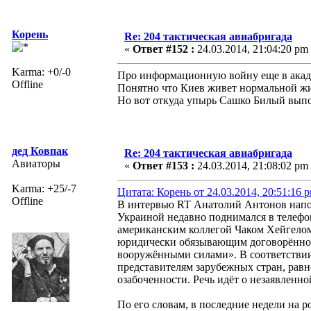
Корень
Re: 204 тактическая авиабригада
«
Ответ #152 :
24.03.2014, 21:04:20 pm
Karma: +0/-0
Про информационную войну еще в акаде
Offline
Понятно что Киев живет нормальной жи
Но вот откуда упырь Сашко Билый выпол
дед Ковпак
Re: 204 тактическая авиабригада
Авиаторы
«
Ответ #153 :
24.03.2014, 21:08:02 pm
Karma: +25/-7
Цитата: Корень от 24.03.2014, 20:51:16 
Offline
В интервью RT Анатолий Антонов напом
Украиной недавно поднимался в телефо
американским коллегой Чаком Хейгелом
юридически обязывающим договорённос
вооружёнными силами». В соответствии
представителям зарубежных стран, равн
озабоченности. Речь идёт о незаявленн
По его словам, в последние недели на 