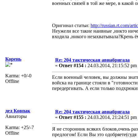
военных связей в той же мере, в какой 
Оригинал статьи:
http://russian.rt.com/
Неужели все такие наивные ,никто ниче
входила ,никого незахватывала?Крень ёма
Корень
Re: 204 тактическая авиабригада
«
Ответ #154 :
24.03.2014, 21:15:52 pm
Karma: +0/-0
Если военный человек, вы должны знат
Offline
войска на границе стояли в "готовност
передергивать. А если только подхрюки
дед Ковпак
Re: 204 тактическая авиабригада
Авиаторы
«
Ответ #155 :
24.03.2014, 21:24:51 pm
Karma: +25/-7
Я не сторонник всяких блоков,очень ра
Offline
предлогом! Если Вы это одобряете(судя