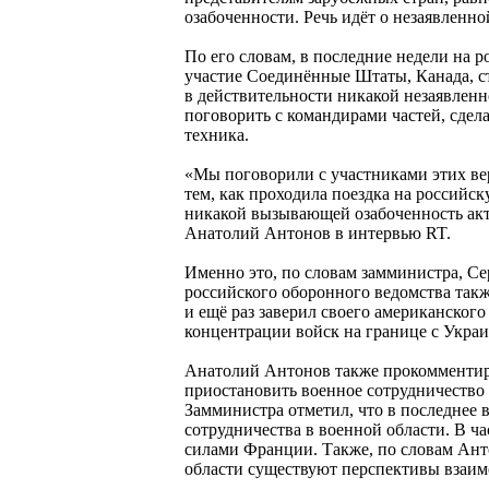
озабоченности. Речь идёт о незаявленн
По его словам, в последние недели на 
участие Соединённые Штаты, Канада, с
в действительности никакой незаявленно
поговорить с командирами частей, сдел
техника.
«Мы поговорили с участниками этих в
тем, как проходила поездка на российс
никакой вызывающей озабоченность акт
Анатолий Антонов в интервью RT.
Именно это, по словам замминистра, Се
российского оборонного ведомства такж
и ещё раз заверил своего американског
концентрации войск на границе с Украи
Анатолий Антонов также прокомменти
приостановить военное сотрудничество 
Замминистра отметил, что в последнее
сотрудничества в военной области. В 
силами Франции. Также, по словам Анто
области существуют перспективы взаим