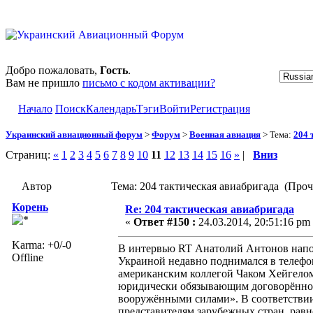
Добро пожаловать,
Гость
.
Вам не пришло
письмо с кодом активации?
Начало
Поиск
Календарь
Тэги
Войти
Регистрация
Украинский авиационный форум
>
Форум
>
Военная авиация
> Тема:
204 
Страниц:
«
1
2
3
4
5
6
7
8
9
10
11
12
13
14
15
16
»
|
Вниз
Автор
Тема: 204 тактическая авиабригада (Проч
Корень
Re: 204 тактическая авиабригада
«
Ответ #150 :
24.03.2014, 20:51:16 pm
Karma: +0/-0
В интервью RT Анатолий Антонов напом
Offline
Украиной недавно поднимался в телефо
американским коллегой Чаком Хейгелом
юридически обязывающим договорённос
вооружёнными силами». В соответствии
представителям зарубежных стран, равн