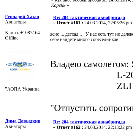
Корень
»
Геннадий Хазан
Re: 204 тактическая авиабригада
Авиаторы
«
Ответ #161 :
24.03.2014, 22:05:26 pm
Karma: +1087/-64
ясно ... детсад... У нас есть тут не д
Offline
себе найдете много собеседников
Владею самолето
L-200D MOR
ZLIN 526 
"АОПА Украина"
"Отпустить сопротив
Дима Давыдкин
Re: 204 тактическая авиабригада
Авиаторы
«
Ответ #162 :
24.03.2014, 22:13:22 pm