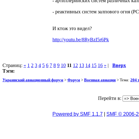
- артиллерийских систем различных кали
- реактивных систем залпового огня (РСЗ
И ктож это видел?
http://youtu.be/8RyBzI5r6Pk
Страниц:
«
1
2
3
4
5
6
7
8
9
10
11
12
13
14
15
16
»
|
Вверх
Тэги:
Украинский авиационный форум
>
Форум
>
Военная авиация
> Тема:
204 
Перейти в:
Powered by SMF 1.1.7
|
SMF © 2006-2