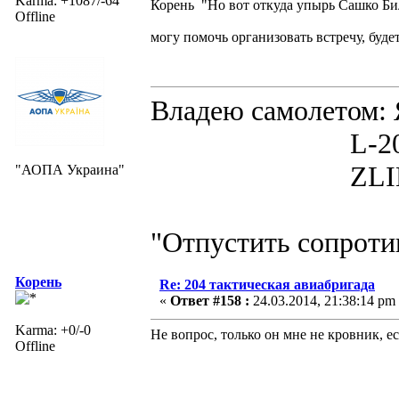
Karma: +1087/-64
Корень "Но вот откуда упырь Сашко Би
Offline
могу помочь организовать встречу, буд
Владею самолето
L-200D MOR
ZLIN 526 
"АОПА Украина"
"Отпустить сопротив
Корень
Re: 204 тактическая авиабригада
«
Ответ #158 :
24.03.2014, 21:38:14 pm
Karma: +0/-0
Не вопрос, только он мне не кровник, 
Offline