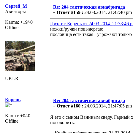
Сергей_М
Re: 204 тактическая авиабригада
Авиаторы
«
Ответ #159 :
24.03.2014, 21:42:40 pm
Karma: +19/-0
Цитата: Корень от 24.03.2014, 21:33:46 
Offline
ножки/ручки повыдергаю
пословица есть такая - угрожают только 
UKLR
Корень
Re: 204 тактическая авиабригада
«
Ответ #160 :
24.03.2014, 21:47:05 pm
Karma: +0/-0
Я его с сыном Ваниным сведу. Гарный х
Offline
поговорить.
«
Крайнее редактирование: 24.03.2014,