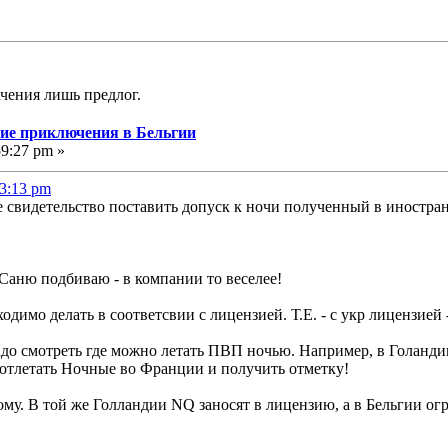
ачения лишь предлог.
угие приключения в Бельгии
59:27 pm »
53:13 pm
е свидетельство поставить допуск к ночи полученный в иностра
 Саню подбиваю - в компании то веселее!
димо делать в соответсвии с лицензией. Т.Е. - с укр лицензией -
надо смотреть где можно летать ПВП ночью. Например, в Голанди
отлетать Ночные во Франции и получить отметку!
ому. В той же Голландии NQ заносят в лицензию, а в Бельгии ог