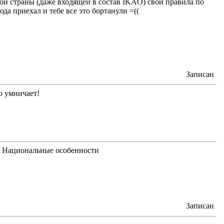
ой страны (даже входящей в состав IKAO) свои правила по
юда приехал и тебе все это бортанули =((
Записан
о умничает!
 Национальные особенности
Записан