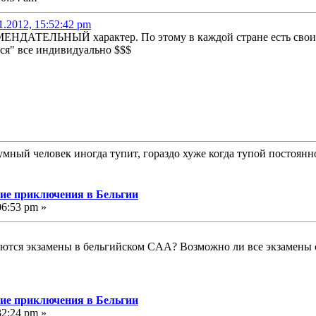
1.2012, 15:52:42 pm
НДАТЕЛЬНЫЙ характер. По этому в каждой стране есть свои
тся" все индивидуально $$$
умный человек иногда тупит, гораздо хуже когда тупой постоянн
угие приключения в Бельгии
06:53 pm »
аются экзамены в бельгийском CAA? Возможно ли все экзамены 
угие приключения в Бельгии
32:24 pm »