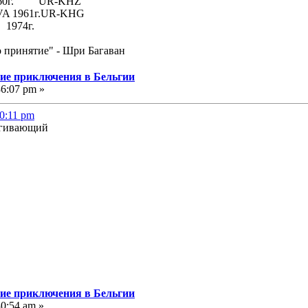
 1960г. UR-KHZ
61г.UR-KHG
74г.
о принятие" - Шри Багаван
угие приключения в Бельгии
36:07 pm »
40:11 pm
угие приключения в Бельгии
30:54 am »