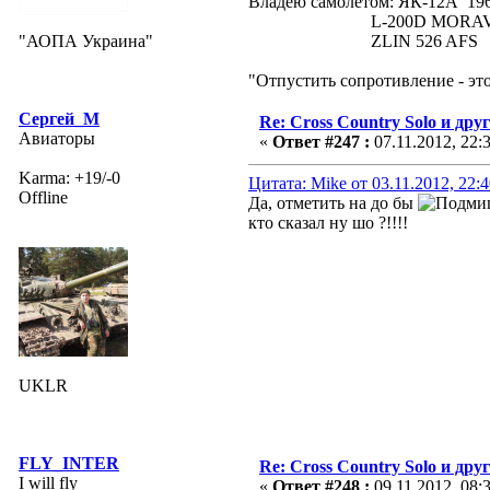
Владею самолетом: ЯК-12А
L-200D MORAVA 19
"АОПА Украина"
ZLIN 526 AFS 19
"Отпустить сопротивление - эт
Сергей_М
Re: Cross Country Solo и др
Авиаторы
«
Ответ #247 :
07.11.2012, 22:
Karma: +19/-0
Цитата: Mike от 03.11.2012, 22:
Offline
Да, отметить на до бы
кто сказал ну шо ?!!!!
UKLR
FLY_INTER
Re: Cross Country Solo и др
I will fly
«
Ответ #248 :
09.11.2012, 08: