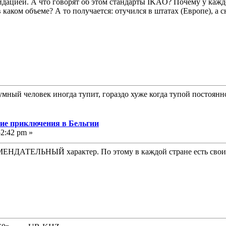
лидацией. А что говорят об этом стандарты IKAO? Почему у кажд
 каком объеме? А то получается: отучился в штатах (Европе), а с
умный человек иногда тупит, гораздо хуже когда тупой постоянн
угие приключения в Бельгии
52:42 pm »
НДАТЕЛЬНЫЙ характер. По этому в каждой стране есть свои