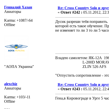
Геннадий Хазан
Re: Cross Country Solo и др
Авиаторы
«
Ответ #242 :
05.11.2012, 22:
Karma: +1087/-64
Дусик разреши тебя поправить.
Offline
которой есть такое обучение. 
не изменяет то ли 3 то ли 5 ча
Владею самолетом: ЯК-12А
L-200D MORAVA 19
"АОПА Украина"
ZLIN 526 AFS 19
"Отпустить сопротивление - эт
alexchiz
Re: Cross Country Solo и др
Авиаторы
«
Ответ #243 :
05.11.2012, 22:
Karma: +103/-11
Гена,в Кировограде в Урге 5 час
Offline