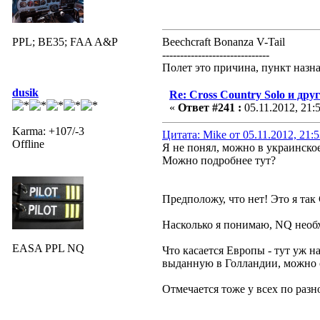
PPL; BE35; FAA A&P
Beechcraft Bonanza V-Tail
------------------------------
Полет это причина, пункт назн
dusik
Re: Cross Country Solo и др
«
Ответ #241 :
05.11.2012, 21:
Karma: +107/-3
Цитата: Mike от 05.11.2012, 21:
Offline
Я не понял, можно в украинско
Можно подробнее тут?
Предположу, что нет! Это я так
Насколько я понимаю, NQ необхо
EASA PPL NQ
Что касается Европы - тут уж 
выданную в Голландии, можно 
Отмечается тоже у всех по разн