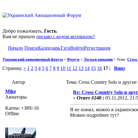
Добро пожаловать,
Гость
.
Вам не пришло
письмо с кодом активации?
Начало
Поиск
Календарь
Тэги
Войти
Регистрация
Украинский авиационный форум
>
Форум
>
Легкая авиация
> Тема:
Cross
Страниц:
«
1
2
3
4
5
6
7
8
9
10
11
12
13
14
15
16
17
|
Вниз
Автор
Тема: Cross Country Solo и други
Mike
Re: Cross Country Solo и др
Авиаторы
«
Ответ #240 :
05.11.2012, 21:
Karma: +389/-16
Я не понял, можно в украинско
Offline
Можно подробнее тут?