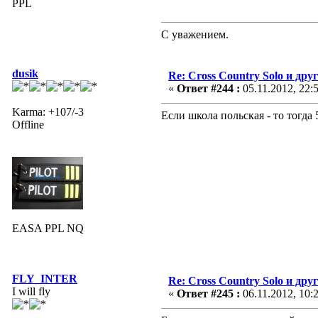
PPL
С уважением.
dusik
Re: Cross Country Solo и др
«
Ответ #244 :
05.11.2012, 22:
Karma: +107/-3
Если школа польская - то тогда 
Offline
EASA PPL NQ
FLY_INTER
Re: Cross Country Solo и др
I will fly
«
Ответ #245 :
06.11.2012, 10: