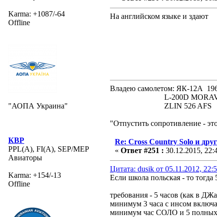
Karma: +1087/-64
На английском языке и здают
Offline
Владею самолетом: ЯК-12А
L-200D MORAVA 19
"АОПА Украина"
ZLIN 526 AFS 19
"Отпустить сопротивление - эт
КВР
Re: Cross Country Solo и др
PPL(A), FI(A), SEP/MEP
«
Ответ #251 :
30.12.2015, 22:
Авиаторы
Цитата: dusik от 05.11.2012, 22:
Karma: +154/-13
Если школа польская - то тогда 
Offline
требования - 5 часов (как в ДЖа
минимум 3 часа с инсом включа
минимум час СОЛО и 5 полных 