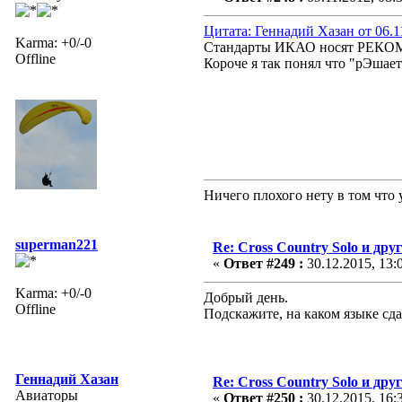
Цитата: Геннадий Хазан от 06.1
Karma: +0/-0
Стандарты ИКАО носят РЕКОМЕ
Offline
Короче я так понял что "рЭшае
Ничего плохого нету в том что 
superman221
Re: Cross Country Solo и др
«
Ответ #249 :
30.12.2015, 13:
Karma: +0/-0
Добрый день.
Offline
Подскажите, на каком языке сд
Геннадий Хазан
Re: Cross Country Solo и др
Авиаторы
«
Ответ #250 :
30.12.2015, 16: