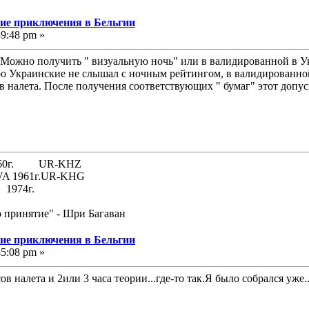
угие приключения в Бельгии
39:48 pm »
 Можно получить " визуальную ночь" или в валидированной в У
Про Украинские не слышал с ночным рейтингом, в валидированно
сов налета. После получения соответствующих " бумаг" этот допус
 1960г. UR-KHZ
61г.UR-KHG
74г.
о принятие" - Шри Багаван
угие приключения в Бельгии
45:08 pm »
ов налета и 2или 3 часа теории...где-то так.Я было собрался уже.