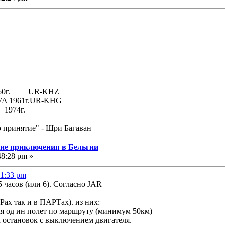
 1960г. UR-KHZ
61г.UR-KHG
74г.
о принятие" - Шри Багаван
угие приключения в Бельгии
48:28 pm »
51:33 pm
5 часов (или 6). Согласно JAR
Рах так и в ПАРТах). из них:
я од ин полет по маршруту (минимум 50км)
остановок с выключением двигателя.