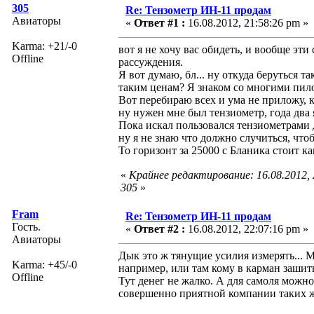
305
Re: Тензометр ИН-11 продам
Авиаторы
«
Ответ #1 :
16.08.2012, 21:58:26 pm »
Karma: +21/-0
вот я не хочу вас обидеть, и вообще эти
Offline
рассуждения.
Я вот думаю, бл... ну откуда беруться т
таким ценам? Я знаком со многими пилот
Вот перебираю всех и ума не приложу, к
ну нужен мне был тензиометр, года два 
Пока искал пользовался тензиометрами 
ну я не знаю что должно случиться, что
То горизонт за 25000 с Бланика стоит как
«
Крайнее редактирование: 16.08.2012,
305
»
Fram
Re: Тензометр ИН-11 продам
Гость.
«
Ответ #2 :
16.08.2012, 22:07:16 pm »
Авиаторы
Дык это ж тянущие усилия измерять... 
Karma: +45/-0
например, или там кому в карман зашить
Offline
Тут денег не жалко. А для самоля можно
совершенно приятной компании таких 