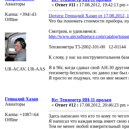
Авиаторы
«
Ответ #11 :
17.08.2012, 19:42:13 pm »
Karma: +394/-43
Цитата: Геннадий Хазан от 17.08.2012, 1
Offline
Что бы понимать стоимости прибора, ну
Смотрим, и удивляемся:
http://www.aircraftspruce.com/catalog/topag
Тензиометра T5-2002-101-00 12-01144 
К слову, у нас на инструментальном баз
Я в 96г, когда сдавал свой АН-30 друго
UR-ACAV, UR-AAS
тензометр бесплатно, он давно уже был 
Я просто не подумал, что он мне может п
Геннадий Хазан
Re: Тензометр ИН-11 продам
Авиаторы
«
Ответ #12 :
17.08.2012, 20:46:23 pm »
Karma: +1087/-64
Здесь написано что кто то кому то чего
Offline
Я написал что каждая вещь имеет свою ц
Тем не менее любой измерительный приб