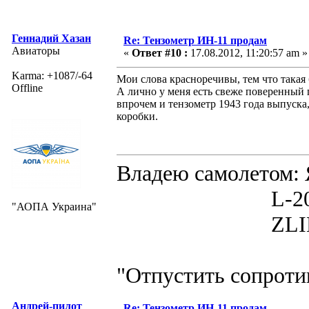
Геннадий Хазан
Re: Тензометр ИН-11 продам
Авиаторы
«
Ответ #10 :
17.08.2012, 11:20:57 am »
Karma: +1087/-64
Мои слова красноречивы, тем что такая 
Offline
А лично у меня есть свеже поверенный 
впрочем и тензометр 1943 года выпуска
коробки.
Владею самолето
L-200D MOR
"АОПА Украина"
ZLIN 526 
"Отпустить сопротив
Андрей-пилот
Re: Тензометр ИН-11 продам