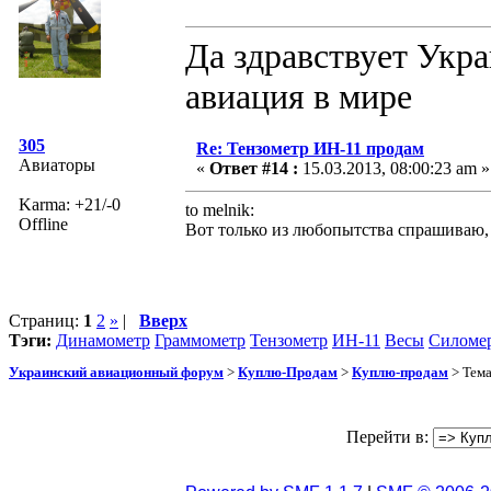
Да здравствует Укра
авиация в мире
305
Re: Тензометр ИН-11 продам
Авиаторы
«
Ответ #14 :
15.03.2013, 08:00:23 am »
Karma: +21/-0
to melnik:
Offline
Вот только из любопытства спрашиваю, 
Страниц:
1
2
»
|
Вверх
Тэги:
Динамометр
Граммометр
Тензометр
ИН-11
Весы
Силоме
Украинский авиационный форум
>
Куплю-Продам
>
Куплю-продам
> Тем
Перейти в: