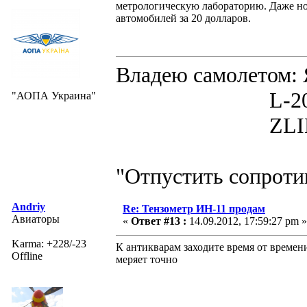
метрологическую лабораторию. Даже но
автомобилей за 20 долларов.
Владею самолето
L-200D MOR
"АОПА Украина"
ZLIN 526 
"Отпустить сопротив
Andriy
Re: Тензометр ИН-11 продам
Авиаторы
«
Ответ #13 :
14.09.2012, 17:59:27 pm »
Karma: +228/-23
К антикварам заходите время от времени
Offline
меряет точно