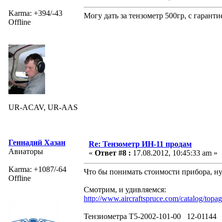
Karma: +394/-43
Могу дать за тензометр 500гр, с гарант
Offline
UR-ACAV, UR-AAS
Геннадий Хазан
Re: Тензометр ИН-11 продам
Авиаторы
«
Ответ #8 :
17.08.2012, 10:45:33 am »
Karma: +1087/-64
Что бы понимать стоимости прибора, ну
Offline
Смотрим, и удивляемся:
http://www.aircraftspruce.com/catalog/topag
Тензиометра T5-2002-101-00 12-01144 