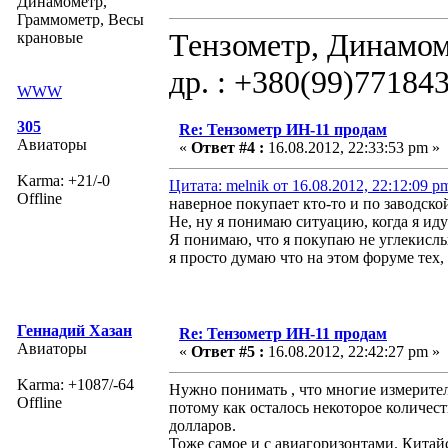
Динамометр,
Граммометр, Весы
Тензометр, Динамом
крановые
др. : +380(99)77184
WWW
305
Re: Тензометр ИН-11 продам
Авиаторы
«
Ответ #4 :
16.08.2012, 22:33:53 pm »
Karma: +21/-0
Цитата: melnik от 16.08.2012, 22:12:09 p
Offline
наверное покупает кто-то и по заводско
Не, ну я понимаю ситуацию, когда я ид
Я понимаю, что я покупаю не углекислый
я просто думаю что на этом форуме тех,
Геннадий Хазан
Re: Тензометр ИН-11 продам
Авиаторы
«
Ответ #5 :
16.08.2012, 22:42:27 pm »
Karma: +1087/-64
Нужно понимать , что многие измерит
Offline
потому как осталось некоторое количест
долларов.
Тоже самое и с авиагоризонтами. Китайс