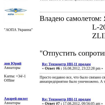
Владею самолето
L-200D MOR
"АОПА Украина"
ZLIN 526 
"Отпустить сопротив
дон Юрий
Re: Тензометр ИН-11 продам
Авиаторы
«
Ответ #6 :
16.08.2012, 23:22:28 pm »
Karma: +34/-1
Просто недавно все, что было связано с
Offline
авиапредприятии было уничножено. А те
Андрей-пилот
Re: Тензометр ИН-11 продам
Авиаторы
«
Ответ #7 :
17.08.2012, 09:56:05 am »