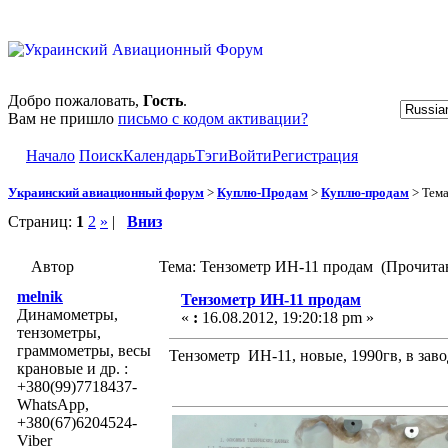
Добро пожаловать,
Гость
.
Вам не пришло
письмо с кодом активации?
Начало
Поиск
Календарь
Тэги
Войти
Регистрация
Украинский авиационный форум
>
Куплю-Продам
>
Куплю-продам
> Тем
Страниц:
1
2
»
|
Вниз
Автор
Тема: Тензометр ИН-11 продам (Прочитан
melnik
Тензометр ИН-11 продам
Динамометры,
«
:
16.08.2012, 19:20:18 pm »
тензометры,
граммометры, весы
Тензометр ИН-11, новые, 1990гв, в заво
крановые и др. :
+380(99)7718437-
WhatsApp,
+380(67)6204524-
Viber