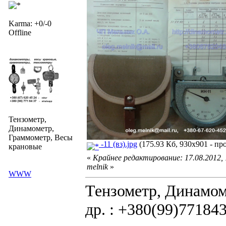
Karma: +0/-0
Offline
Тензометр,
Динамометр,
Граммометр, Весы
-11 (вз).jpg
(175.93 Кб, 930x901 - пр
крановые
«
Крайнее редактирование: 17.08.2012,
melnik
»
WWW
Тензометр, Динамом
др. : +380(99)77184