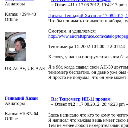
Авиаторы
«
Ответ #11 :
17.08.2012, 19:42:13 pm »
Karma: +394/-43
Цитата: Геннадий Хазан от 17.08.2012, 1
Offline
Что бы понимать стоимости прибора, ну
Смотрим, и удивляемся:
http://www.aircraftspruce.com/catalog/topag
Тензиометра T5-2002-101-00 12-01144 
К слову, у нас на инструментальном баз
Я в 96г, когда сдавал свой АН-30 друго
UR-ACAV, UR-AAS
тензометр бесплатно, он давно уже был 
Я просто не подумал, что он мне может п
Геннадий Хазан
Re: Тензометр ИН-11 продам
Авиаторы
«
Ответ #12 :
17.08.2012, 20:46:23 pm »
Karma: +1087/-64
Здесь написано что кто то кому то чего
Offline
Я написал что каждая вещь имеет свою ц
Тем не менее любой измерительный приб