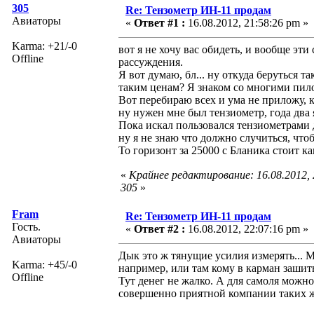
305
Re: Тензометр ИН-11 продам
Авиаторы
«
Ответ #1 :
16.08.2012, 21:58:26 pm »
Karma: +21/-0
вот я не хочу вас обидеть, и вообще эти
Offline
рассуждения.
Я вот думаю, бл... ну откуда беруться т
таким ценам? Я знаком со многими пилот
Вот перебираю всех и ума не приложу, к
ну нужен мне был тензиометр, года два 
Пока искал пользовался тензиометрами 
ну я не знаю что должно случиться, что
То горизонт за 25000 с Бланика стоит как
«
Крайнее редактирование: 16.08.2012,
305
»
Fram
Re: Тензометр ИН-11 продам
Гость.
«
Ответ #2 :
16.08.2012, 22:07:16 pm »
Авиаторы
Дык это ж тянущие усилия измерять... 
Karma: +45/-0
например, или там кому в карман зашить
Offline
Тут денег не жалко. А для самоля можно
совершенно приятной компании таких 