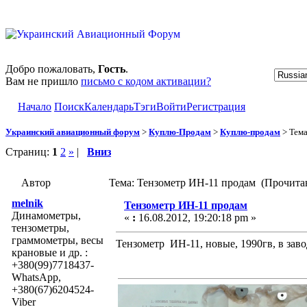
Добро пожаловать,
Гость
.
Вам не пришло
письмо с кодом активации?
Начало
Поиск
Календарь
Тэги
Войти
Регистрация
Украинский авиационный форум
>
Куплю-Продам
>
Куплю-продам
> Тем
Страниц:
1
2
»
|
Вниз
Автор
Тема: Тензометр ИН-11 продам (Прочитан
melnik
Тензометр ИН-11 продам
Динамометры,
«
:
16.08.2012, 19:20:18 pm »
тензометры,
граммометры, весы
Тензометр ИН-11, новые, 1990гв, в заво
крановые и др. :
+380(99)7718437-
WhatsApp,
+380(67)6204524-
Viber