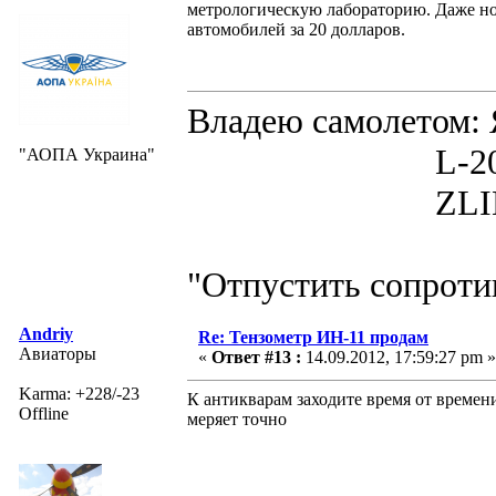
метрологическую лабораторию. Даже но
автомобилей за 20 долларов.
Владею самолето
L-200D MOR
"АОПА Украина"
ZLIN 526 
"Отпустить сопротив
Andriy
Re: Тензометр ИН-11 продам
Авиаторы
«
Ответ #13 :
14.09.2012, 17:59:27 pm »
Karma: +228/-23
К антикварам заходите время от времени
Offline
меряет точно