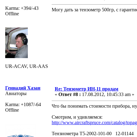
Karma: +394/-43
Могу дать за тензометр 500гр, с гарант
Offline
UR-ACAV, UR-AAS
Геннадий Хазан
Re: Тензометр ИН-11 продам
Авиаторы
«
Ответ #8 :
17.08.2012, 10:45:33 am »
Karma: +1087/-64
Что бы понимать стоимости прибора, ну
Offline
Смотрим, и удивляемся:
http://www.aircraftspruce.com/catalog/topag
Тензиометра T5-2002-101-00 12-01144 