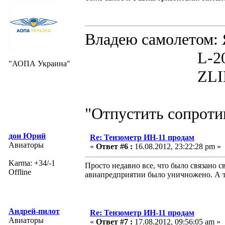
Владею самолето
L-200D MOR
"АОПА Украина"
ZLIN 526 
"Отпустить сопротив
дон Юрий
Re: Тензометр ИН-11 продам
Авиаторы
«
Ответ #6 :
16.08.2012, 23:22:28 pm »
Karma: +34/-1
Просто недавно все, что было связано с
Offline
авиапредприятии было уничножено. А те
Андрей-пилот
Re: Тензометр ИН-11 продам
Авиаторы
«
Ответ #7 :
17.08.2012, 09:56:05 am »