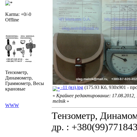
Karma: +0/-0
Offline
Тензометр,
Динамометр,
Граммометр, Весы
-11 (вз).jpg
(175.93 Кб, 930x901 - пр
крановые
«
Крайнее редактирование: 17.08.2012,
melnik
»
WWW
Тензометр, Динамом
др. : +380(99)77184