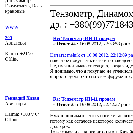
Динамометр,
Граммометр, Весы
Тензометр, Динамом
крановые
др. : +380(99)77184
WWW
305
Re: Тензометр ИН-11 продам
Авиаторы
«
Ответ #4 :
16.08.2012, 22:33:53 pm »
Karma: +21/-0
Цитата: melnik от 16.08.2012, 22:12:09 p
Offline
наверное покупает кто-то и по заводско
Не, ну я понимаю ситуацию, когда я ид
Я понимаю, что я покупаю не углекислый
я просто думаю что на этом форуме тех,
Геннадий Хазан
Re: Тензометр ИН-11 продам
Авиаторы
«
Ответ #5 :
16.08.2012, 22:42:27 pm »
Karma: +1087/-64
Нужно понимать , что многие измерит
Offline
потому как осталось некоторое количест
долларов.
Тоже самое и с авиагоризонтами. Китайс