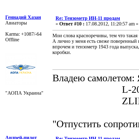
Геннадий Хазан
Re: Тензометр ИН-11 продам
Авиаторы
«
Ответ #10 :
17.08.2012, 11:20:57 am »
Karma: +1087/-64
Мои слова красноречивы, тем что такая 
Offline
А лично у меня есть свеже поверенный 
впрочем и тензометр 1943 года выпуска
коробки.
Владею самолето
L-200D MOR
"АОПА Украина"
ZLIN 526 
"Отпустить сопротив
Андрей-пилот
Re: Тензометр ИН-11 продам