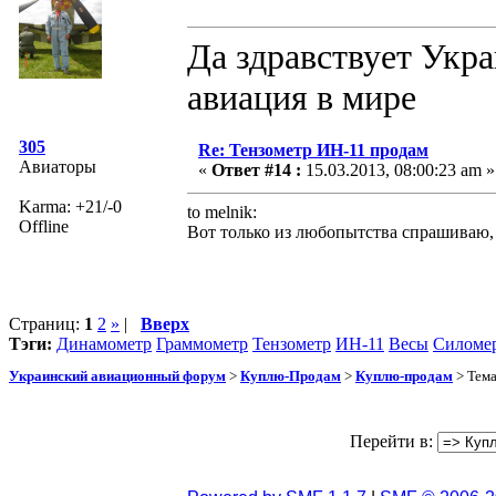
Да здравствует Укра
авиация в мире
305
Re: Тензометр ИН-11 продам
Авиаторы
«
Ответ #14 :
15.03.2013, 08:00:23 am »
Karma: +21/-0
to melnik:
Offline
Вот только из любопытства спрашиваю, 
Страниц:
1
2
»
|
Вверх
Тэги:
Динамометр
Граммометр
Тензометр
ИН-11
Весы
Силоме
Украинский авиационный форум
>
Куплю-Продам
>
Куплю-продам
> Тем
Перейти в: