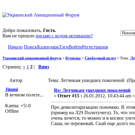
Добро пожаловать,
Гость
.
Вам не пришло
письмо с кодом активации?
Начало
Поиск
Календарь
Тэги
Войти
Регистрация
Украинский авиационный форум
>
Курилка
>
Свободный полет
> Тема:
Ле
Страниц:
«
1
2
|
Вниз
Автор
Тема: Летчикам ушедших поколений (Про
Jimmi
Re: Летчикам ушедших поколений
В вечном полете...
«
Ответ #15 :
26.01.2012, 10:43:44 am »
Karma: +5/-0
Про демилитаризацию понимаю. В этом т
Offline
(пример на Л29 Политучего). То, что эт
очень хочется, то можно и в космос уле
Саша, не переживай, Скай еще долго по