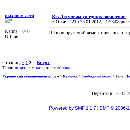
maximov_aero
Re: Летчикам ушедших поколений
«
Ответ #21 :
26.01.2012, 21:53:08 pm »
Karma: +0/-0
Цепи вооружений демонтированы, от приц
Offline
Страниц:
«
1
2
|
Вверх
Тэги:
видео
самолет
полет
облака
Украинский авиационный форум
>
Курилка
>
Свободный полет
> Тема:
Ле
Перейти в:
Powered by SMF 1.1.7
|
SMF © 2006-2