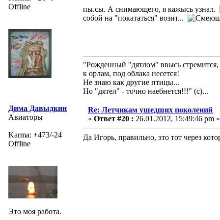
Offline
пы.сы. А снимающего, я кажысь узнал.
собой на "покататься" возит...
"Рожденный "дятлом" ввысь стремится,
к орлам, под облака несется!
Не знаю как другие птицы...
Но "дятел" - точно наебнется!!!" (с)...
Дима Давыдкин
Re: Летчикам ушедших поколений
Авиаторы
«
Ответ #20 :
26.01.2012, 15:49:46 pm »
Karma: +473/-24
Да Игорь, правильно, это тот через кот
Offline
Это моя работа.