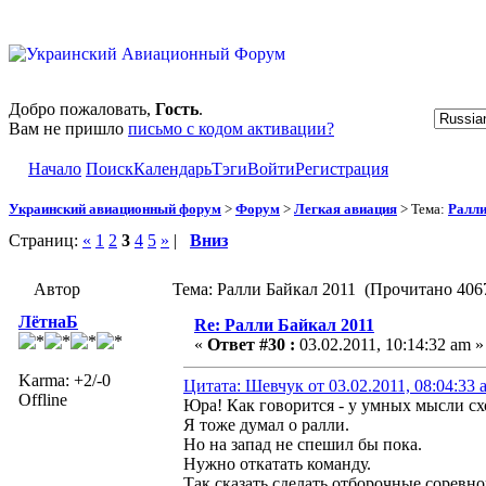
Добро пожаловать,
Гость
.
Вам не пришло
письмо с кодом активации?
Начало
Поиск
Календарь
Тэги
Войти
Регистрация
Украинский авиационный форум
>
Форум
>
Легкая авиация
> Тема:
Ралли
Страниц:
«
1
2
3
4
5
»
|
Вниз
Автор
Тема: Ралли Байкал 2011 (Прочитано 4067
ЛётнаБ
Re: Ралли Байкал 2011
«
Ответ #30 :
03.02.2011, 10:14:32 am »
Karma: +2/-0
Цитата: Шевчук от 03.02.2011, 08:04:33 
Offline
Юра! Как говорится - у умных мысли с
Я тоже думал о ралли.
Но на запад не спешил бы пока.
Нужно откатать команду.
Так сказать сделать отборочные соревно