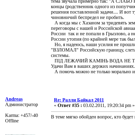
тема звучала примерно так: "А СЛАБО
концы (родственник одного из попутчи
решения поставленной задачи.... И вот
чиновничий беспредел не пробить.
А когда мы с Хазаном за тридевять зем
переговоры с нашей и Российской ави
России так и не попали в Грызлово, а н
России утопия (по крайней мере так был
Но, я надеюсь, наши усилия не прошли
"ВЗЛОМАЛ" Российскую границу, слетав
системы.
ПІД ЛЕЖАЧИЙ КАМІНЬ ВОДА НЕ Т
Удачи Вам в ваших дерзких начинаниях. 
А помочь можно не только морально ил
Andreas
Re: Ралли Байкал 2011
Администратор
«
Ответ #35 :
03.02.2011, 19:20:34 pm »
Karma: +457/-40
В теме мягко обойден вопрос, кто будет
Offline