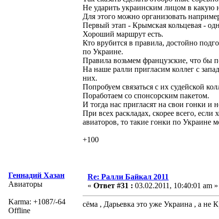
Не ударить украинским лицом в какую 
Для этого можно организовать например 
Первый этап - Крымская кольцевая - од
Хороший маршрут есть.
Кто врубится в правила, достойно подго
по Украине.
Правила возьмем французские, что бы п
На наше ралли пригласим коллег с запа
них.
Попробуем связаться с их судейской кол
Поработаем со спонсорским пакетом.
И тогда нас пригласят на свои гонки и н
При всех раскладах, скорее всего, если
авиаторов, то такие гонки по Украине 
+100
Геннадий Хазан
Re: Ралли Байкал 2011
Авиаторы
«
Ответ #31 :
03.02.2011, 10:40:01 am »
Karma: +1087/-64
сёма , Дарьевка это уже Украина , а не К
Offline