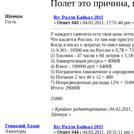
Полет это причина, 
Шевчук
Re: Ралли Байкал 2011
Гость
«
Ответ #43 :
04.02.2011, 17:51:46 pm »
У каждого самолета есть своя цена летно
Что касается России, то там еще прису
Когда я писал о затратах то имел ввиду 
1) АЭО - 10500 км по России х 0,7$ = 7
2) Топливо - 47 часов х 60 литров х 1,1
3) Аммортизация ресурса = 8000$
4) Взнос - 190000 руб = 6400$
5) Погранично-таможенное и аэродромн
6) Питание 2 чел 40 х 12 = 480
7) Непредвиденные расходы 12% = 3100
Итого: 29000$
25880
«
Крайнее редактирование: 04.02.2011,
Шевчук
»
Геннадий Хазан
Re: Ралли Байкал 2011
Авиаторы
«
Ответ #44 :
04.02.2011, 18:31:11 pm »