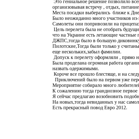
Это гениальное решение позволило все
организовывая встречу , отдых, питание
Места посадки выберались ближе к Дне
Было неожиданно много участников из-з
Самолеты они попривозили на прицепах
Цель перелета была не отобрать будущих
что на Украине есть летающие частные 
ДЖПС,тогда было в большую диковинку
Пилотские,Тогда были только у считаны
еще нескольких,забыл фамилии.
Допуск к перелету оформляли , прямо н
Была проделана огромная работа органи
назвать одержимыми.
Короче все прошло блестяще, и на след
Приключений было на первом уже перел
Мероприятие собирало много любителей 
К сожалению тогда грандиозное первое
Я сейчас предлагаю возобновить подобн
На новых,тогда невиданных у нас самол
Есть прекрасный повод Евро 2012.