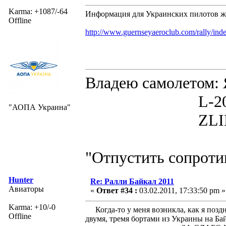
Karma: +1087/-64
Информация для Украинских пилотов ж
Offline
http://www.guernseyaeroclub.com/rally/ind
Владею самолето
L-200D MOR
"АОПА Украина"
ZLIN 526 
"Отпустить сопротив
Hunter
Re: Ралли Байкал 2011
Авиаторы
«
Ответ #34 :
03.02.2011, 17:33:50 pm »
Karma: +10/-0
Когда-то у меня возникла, как я поздне
Offline
двумя, тремя бортами из Украины на Бай