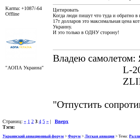
Karma: +1087/-64
Цитировать
Offline
Когда люди пишут что туда и обратно в 
17т долларов это максимальная цена к
Украину.
И это только в ОДНУ сторону!
Владею самолето
L-200D MOR
"АОПА Украина"
ZLIN 526 
"Отпустить сопротив
Страниц:
«
1
2
3
4
5
»
|
Вверх
Тэги:
Украинский авиационный форум
>
Форум
>
Легкая авиация
> Тема:
Ралли