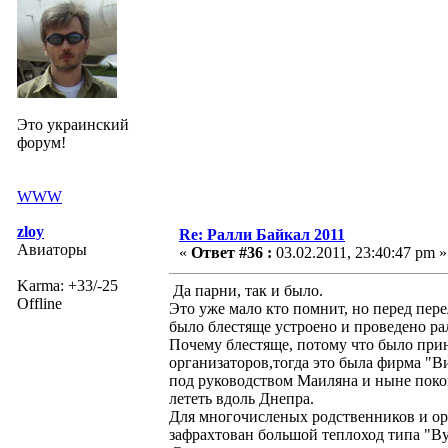
Это украинский
форум!
WWW
zloy
Re: Ралли Байкал 2011
Авиаторы
«
Ответ #36 :
03.02.2011, 23:40:47 pm »
Karma: +33/-25
Да парни, так и было.
Offline
Это уже мало кто помнит, но перед пере
было блестяще устроено и проведено рал
Почему блестяще, потому что было прин
организаторов,тогда это была фирма "
под руководством Маиляна и ныне поко
лететь вдоль Днепра.
Для многочисленых родственников и ор
зафрахтован большой теплоход типа "В