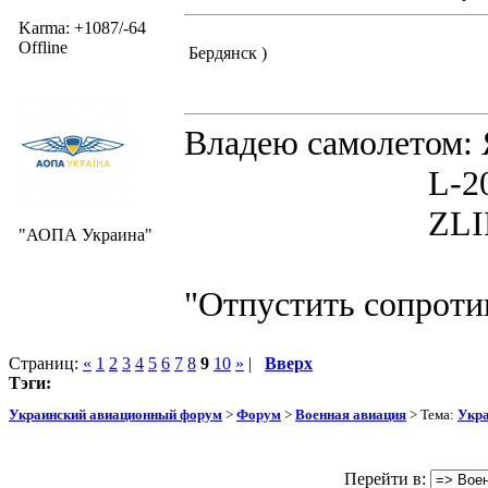
Karma: +1087/-64
Offline
Бердянск )
Владею самолето
L-200D MOR
ZLIN 526 
"АОПА Украина"
"Отпустить сопротив
Страниц:
«
1
2
3
4
5
6
7
8
9
10
»
|
Вверх
Тэги:
Украинский авиационный форум
>
Форум
>
Военная авиация
> Тема:
Укра
Перейти в: