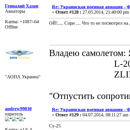
Геннадий Хазан
Re: Украинская военная авиация -
Авиаторы
«
Ответ #128 :
27.05.2014, 21:40:00 pm
Karma: +1087/-64
ОЙ!..... Сори .... Что то не посмотрел н
Offline
Владею самолето
L-200D MOR
ZLIN 526 
"АОПА Украина"
"Отпустить сопротив
andrew99030
Re: Украинская военная авиация -
паритель
«
Ответ #129 :
04.07.2014, 08:11:27 am 
Су-25
Karma: +14/-4