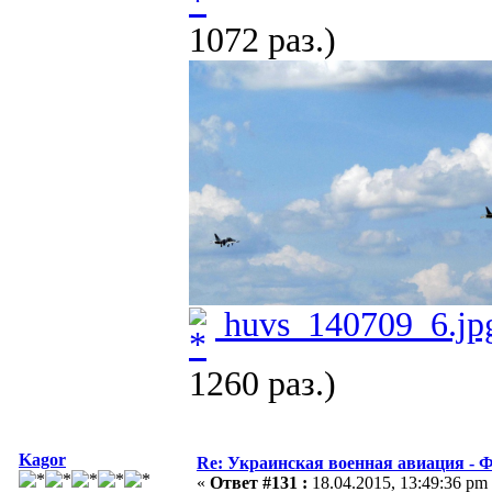
1072 раз.)
huvs_140709_6.jp
1260 раз.)
Kagor
Re: Украинская военная авиация -
«
Ответ #131 :
18.04.2015, 13:49:36 pm