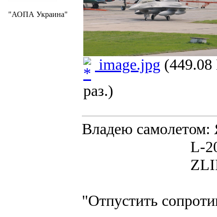
"АОПА Украина"
image.jpg
(449.08
раз.)
Владею самолето
L-200D MOR
ZLIN 526 
"Отпустить сопротив