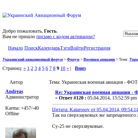
Добро пожаловать,
Гость
.
Вам не пришло
письмо с кодом активации?
Начало
Поиск
Календарь
Тэги
Войти
Регистрация
Украинский авиационный форум
>
Форум
>
Военная авиация
> Тема:
Укра
Страниц:
«
1
2
3
4
5
6
7
8
9
10
»
|
Вниз
Автор
Тема: Украинская военная авиация - ФОТ
Andreas
Re: Украинская военная авиация -
Администратор
«
Ответ #120 :
05.04.2014, 15:52:59 pm
Karma: +457/-40
Цитата: Katarosov от 05.04.2014, 09:54:1
Offline
Так на сверхзауковых же запрещенного 
Су-25 не сверхзвуковые.