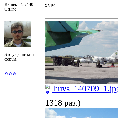
Karma: +457/-40
ХУВС
Offline
Это украинский
форум!
WWW
huvs_140709_1.jp
1318 раз.)