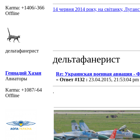
Karma: +1406/-366
14 червня 2014 року, на світанку, Луган
Offline
дельтафанерист
дельтафанерист
Геннадий Хазан
Re: Украинская военная авиация -
Авиаторы
«
Ответ #132 :
23.04.2015, 21:53:04 pm
Karma: +1087/-64
.
Offline