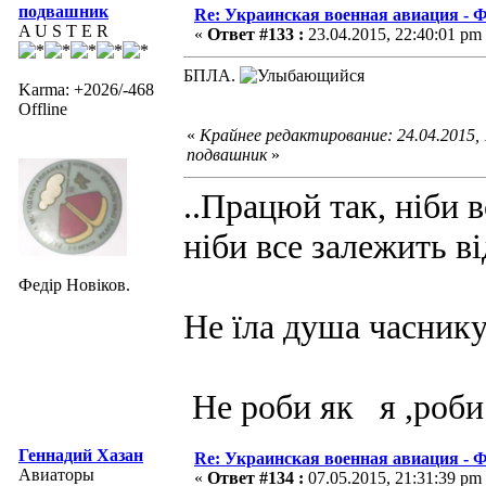
подвашник
Re: Украинская военная авиация -
A U S T E R
«
Ответ #133 :
23.04.2015, 22:40:01 pm
БПЛА.
Karma: +2026/-468
Offline
«
Крайнее редактирование: 24.04.2015,
подвашник
»
..Працюй так, ніби в
ніби все залежить ві
Федір Новіков.
Не їла душа часнику
Не роби як я ,роби
Геннадий Хазан
Re: Украинская военная авиация -
Авиаторы
«
Ответ #134 :
07.05.2015, 21:31:39 pm