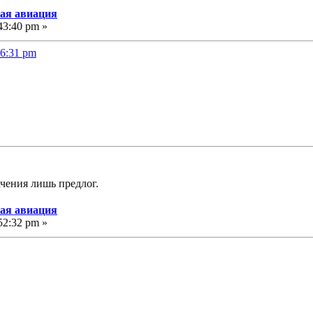
кая авиация
43:40 pm »
36:31 pm
ачения лишь предлог.
кая авиация
52:32 pm »