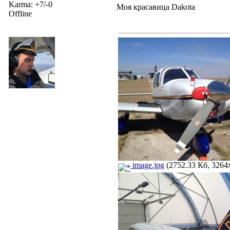
Karma: +7/-0
Моя красавица Dakota
Offline
image.jpg
(2752.33 Кб, 3264