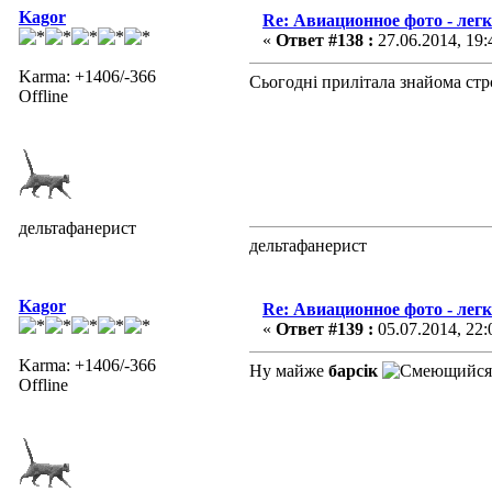
Kagor
Re: Авиационное фото - лег
«
Ответ #138 :
27.06.2014, 19:
Karma: +1406/-366
Сьогодні прилітала знайома ст
Offline
дельтафанерист
дельтафанерист
Kagor
Re: Авиационное фото - лег
«
Ответ #139 :
05.07.2014, 22:
Karma: +1406/-366
Ну майже
барсік
Offline