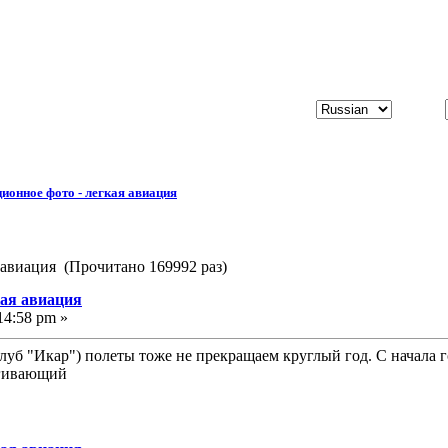
ионное фото - легкая авиация
 авиация (Прочитано 169992 раз)
кая авиация
14:58 pm »
луб "Икар") полеты тоже не прекращаем круглый год. С начала 