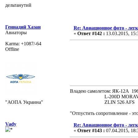
дельтанутий
Геннадий Хазан
Re: Авиационное фото - лег
Авиаторы
«
Ответ #142 :
13.03.2015, 15:
Karma: +1087/-64
Offline
Владею самолетом: ЯК-12А
L-200D MORAVA 19
"АОПА Украина"
ZLIN 526 AFS 19
"Отпустить сопротивление - эт
Vady
Re: Авиационное фото - лег
«
Ответ #143 :
07.04.2015, 18: