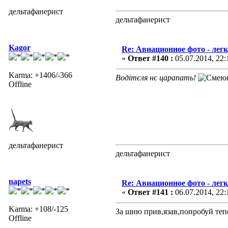
дельтафанерист
дельтафанерист
Kagor
Re: Авиационное фото - лег
«
Ответ #140 :
05.07.2014, 22:
Karma: +1406/-366
Водітєля нє царапать!
Offline
дельтафанерист
дельтафанерист
napets
Re: Авиационное фото - лег
«
Ответ #141 :
06.07.2014, 22:
Karma: +108/-125
За шию прив,язав,попробуй теп
Offline