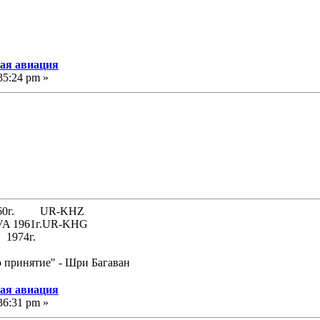
кая авиация
35:24 pm »
 1960г. UR-KHZ
61г.UR-KHG
74г.
о принятие" - Шри Багаван
кая авиация
36:31 pm »