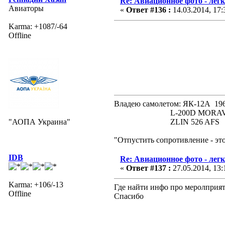
Re: Авиационное фото - лег
Авиаторы
«
Ответ #136 :
14.03.2014, 17:
Karma: +1087/-64
Offline
Владею самолетом: ЯК-12А
L-200D MORAVA 19
"АОПА Украина"
ZLIN 526 AFS 19
"Отпустить сопротивление - эт
IDB
Re: Авиационное фото - лег
«
Ответ #137 :
27.05.2014, 13:
Karma: +106/-13
Где найти инфо про меролприя
Offline
Спасибо