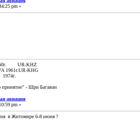
кая авиация
34:25 pm »
 1960г. UR-KHZ
61г.UR-KHG
74г.
о принятие" - Шри Багаван
кая авиация
10:59 pm »
тия в Житомире 6-8 июня ?