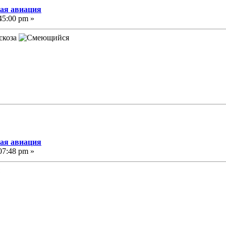
кая авиация
45:00 pm »
рєкоза
кая авиация
07:48 pm »