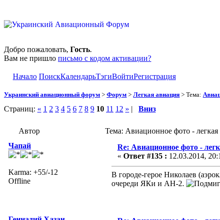
Добро пожаловать,
Гость
.
Вам не пришло
письмо с кодом активации?
Начало
Поиск
Календарь
Тэги
Войти
Регистрация
Украинский авиационный форум
>
Форум
>
Легкая авиация
> Тема:
Авиац
Страниц:
«
1
2
3
4
5
6
7
8
9
10
11
12
»
|
Вниз
Автор
Тема: Авиационное фото - легкая
Чапай
Re: Авиационное фото - лег
«
Ответ #135 :
12.03.2014, 20:
Karma: +55/-12
В городе-герое Николаев (аэрок
Offline
очереди ЯКи и АН-2.
Геннадий Хазан