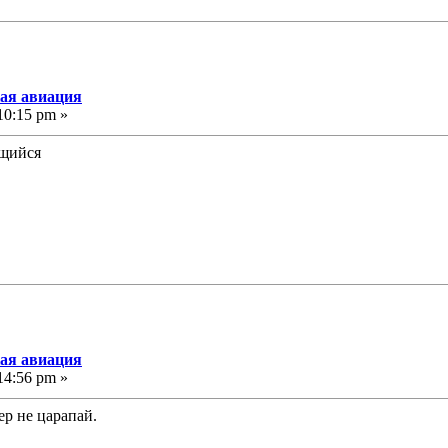
кая авиация
10:15 pm »
кая авиация
14:56 pm »
ер не царапай.