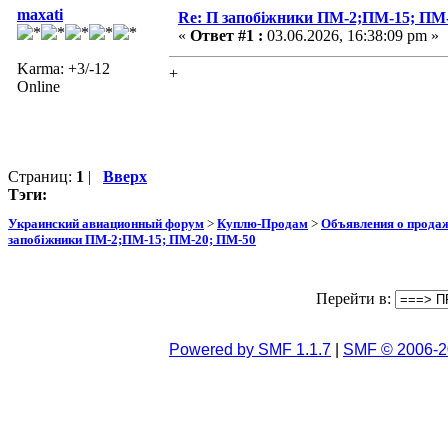
maxati
Re: П запобіжники ПМ-2;ПМ-15; ПМ
«
Ответ #1 :
03.06.2026, 16:38:09 pm »
Karma: +3/-12
+
Online
Страниц:
1
|
Вверх
Тэги:
Украинский авиационный форум
>
Куплю-Продам
>
Объявления о прода
запобіжники ПМ-2;ПМ-15; ПМ-20; ПМ-50
Перейти в:
Powered by SMF 1.1.7
|
SMF © 2006-2