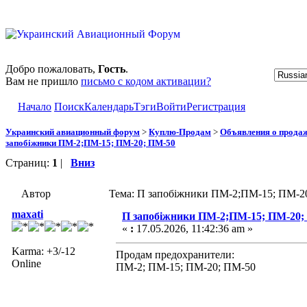
Добро пожаловать,
Гость
.
Вам не пришло
письмо с кодом активации?
Начало
Поиск
Календарь
Тэги
Войти
Регистрация
Украинский авиационный форум
>
Куплю-Продам
>
Объявления о прода
запобіжники ПМ-2;ПМ-15; ПМ-20; ПМ-50
Страниц:
1
|
Вниз
Автор
Тема: П запобіжники ПМ-2;ПМ-15; ПМ-20
maxati
П запобіжники ПМ-2;ПМ-15; ПМ-20;
«
:
17.05.2026, 11:42:36 am »
Karma: +3/-12
Продам предохранители:
Online
ПМ-2; ПМ-15; ПМ-20; ПМ-50