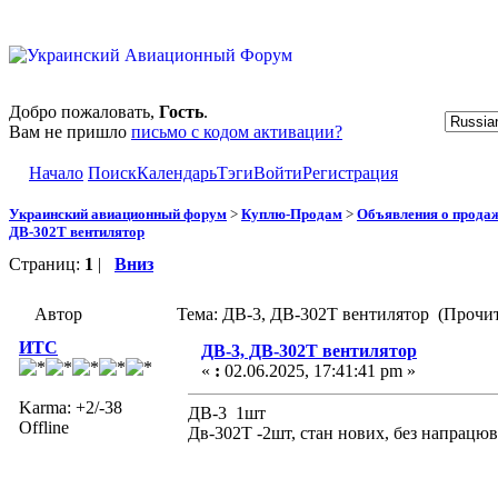
Добро пожаловать,
Гость
.
Вам не пришло
письмо с кодом активации?
Начало
Поиск
Календарь
Тэги
Войти
Регистрация
Украинский авиационный форум
>
Куплю-Продам
>
Объявления о прода
ДВ-302Т вентилятор
Страниц:
1
|
Вниз
Автор
Тема: ДВ-3, ДВ-302Т вентилятор (Прочит
ИТС
ДВ-3, ДВ-302Т вентилятор
«
:
02.06.2025, 17:41:41 pm »
Karma: +2/-38
ДВ-3 1шт
Offline
Дв-302Т -2шт, стан нових, без напрацю