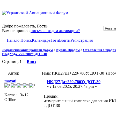
Добро пожаловать,
Гость
.
Вам не пришло
письмо с кодом активации?
Начало
Поиск
Календарь
Тэги
Войти
Регистрация
Украинский авиационный форум
>
Куплю-Продам
>
Объявления о прода
ИКД27Да+220-780У; ДОТ-30
Страниц:
1
|
Вниз
Автор
Тема: ИКД27Да+220-780У; ДОТ-30 (Прочи
maxati
ИКД27Да+220-780У; ДОТ-30
«
:
12.03.2025, 20:27:48 pm »
Karma: +3/-12
Продам:
Offline
-измерительный комплекс давления ИК
- ДОТ-30