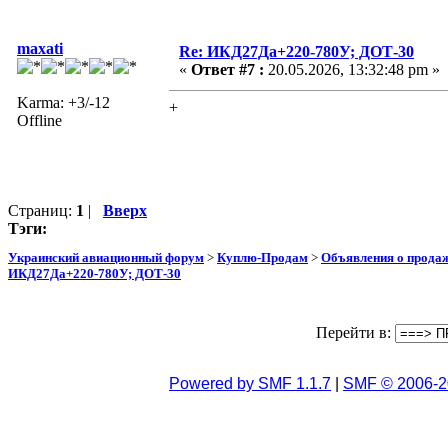
maxati
Re: ИКД27Да+220-780У; ДОТ-30
«
Ответ #7 :
20.05.2026, 13:32:48 pm »
Karma: +3/-12
+
Offline
Страниц:
1
|
Вверх
Тэги:
Украинский авиационный форум
>
Куплю-Продам
>
Объявления о прода
ИКД27Да+220-780У; ДОТ-30
Перейти в:
Powered by SMF 1.1.7
|
SMF © 2006-2