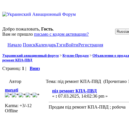
Добро пожаловать,
Гость
.
Вам не пришло
письмо с кодом активации?
Начало
Поиск
Календарь
Тэги
Войти
Регистрация
Украинский авиационный форум
>
Куплю-Продам
>
Объявления о прода
ремонт КПА-ПВД
Страниц:
1
|
Вниз
Автор
Тема: під ремонт КПА-ПВД (Прочитано 1
maxati
під ремонт КПА-ПВД
«
:
07.03.2025, 14:02:36 pm »
Karma: +3/-12
Продам під ремонт КПА-ПВД ; робоча
Offline