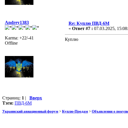
Andrey1383
Re: Куплю ПВД-6М
«
Ответ #7 :
07.03.2025, 15:08
Karma: +22/-41
Куплю
Offline
Страниц:
1
|
Вверх
Тэги:
ПВД-6М
Украинский авиационный форум
>
Куплю-Продам
>
Объявления о покуп