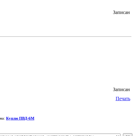
Записан
Записан
Печать
ма:
Куплю ПВД-6М