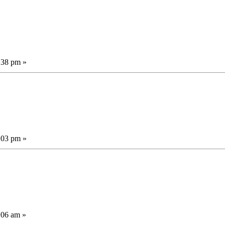
:38 pm »
:03 pm »
:06 am »