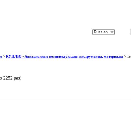
ке
>
КУПЛЮ - Авиационные комплектующие, инструменты, материалы
> Те
 2252 раз)