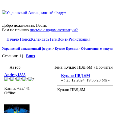
Добро пожаловать,
Гость
.
Вам не пришло
письмо с кодом активации?
Начало
Поиск
Календарь
Тэги
Войти
Регистрация
Украинский авиационный форум
>
Куплю-Продам
>
Объявления о покуп
Страниц:
1
|
Вниз
Автор
Тема: Куплю ПВД-6М (Прочитано
Andrey1383
Куплю ПВД-6М
«
:
23.12.2024, 19:36:28 pm »
Karma: +22/-41
Куплю ПВД-6М
Offline