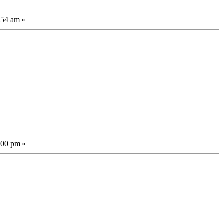
:54 am »
:00 pm »