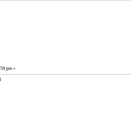
:59 pm »
М