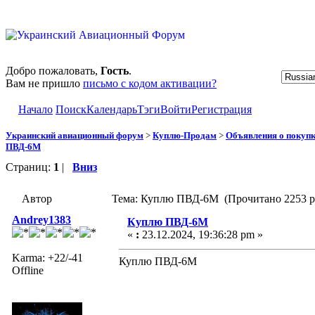
Добро пожаловать,
Гость
.
Вам не пришло
письмо с кодом активации?
Начало
Поиск
Календарь
Тэги
Войти
Регистрация
Украинский авиационный форум
>
Куплю-Продам
>
Объявления о покуп
ПВД-6М
Страниц:
1
|
Вниз
Автор
Тема: Куплю ПВД-6М (Прочитано 2253 р
Andrey1383
Куплю ПВД-6М
«
:
23.12.2024, 19:36:28 pm »
Karma: +22/-41
Куплю ПВД-6М
Offline