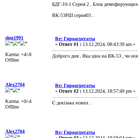
БДГ-10-1 Серия 2 . Блок демпфирующих
ВК-53РШ серия03 .
slon1991
Re: Гироагрегаты
«
Ответ #1 :
13.12.2024, 08:43:39 am »
Karma: +4/-8
Доброго дня . Яка ціна на ВК-53 , чи но
Offline
Alex2704
Re: Гироагрегаты
«
Ответ #2 :
13.12.2024, 18:57:49 pm »
Karma: +0/-4
Є декілька нових .
Offline
Alex2704
Re: Гироагрегаты
«
Ответ #3 :
13.12.2024, 18:58:04 pm »