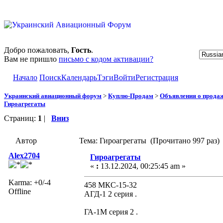
Добро пожаловать,
Гость
.
Вам не пришло
письмо с кодом активации?
Начало
Поиск
Календарь
Тэги
Войти
Регистрация
Украинский авиационный форум
>
Куплю-Продам
>
Объявления о прода
Гироагрегаты
Страниц:
1
|
Вниз
Автор
Тема: Гироагрегаты (Прочитано 997 раз)
Alex2704
Гироагрегаты
«
:
13.12.2024, 00:25:45 am »
Karma: +0/-4
458 МКС-15-32
Offline
АГД-1 2 серия .
ГА-1М серия 2 .