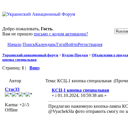
Добро пожаловать,
Гость
.
Вам не пришло
письмо с кодом активации?
Начало
Поиск
Календарь
Тэги
Войти
Регистрация
Украинский авиационный форум
>
Куплю-Продам
>
Объявления о прода
кнопка специальная
Страниц:
1
|
Вниз
Автор
Тема: КСЦ-1 кнопка специальная (Прочит
Стас33
КСЦ-1 кнопка специальная
«
:
01.10.2024, 10:59:38 am »
Karma: +2/-5
Предлагаю нажимную кнопка-лампа КСЦ-
Offline
@VyachekSla фото отправить смогу по за