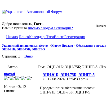
Добро пожаловать,
Гость
.
Вам не пришло
письмо с кодом активации?
Начало
Поиск
Календарь
Тэги
Войти
Регистрация
Украинский авиационный форум
>
Куплю-Продам
>
Объявления о прода
ЭЦН-91Б; ЭЦН-75Б; ЭЦНГР-5
Страниц:
1
|
Вниз
Автор
Тема: ЭЦН-91Б; ЭЦН-75Б; ЭЦНГР-5 (Про
maxati
ЭЦН-91Б; ЭЦН-75Б; ЭЦНГР-5
«
:
17.08.2024, 13:54:39 pm »
Karma: +3/-12
Продам нові зі зберігання насоси:
Offline
ЭЦН-91Б; ЭЦН-75Б; ЭЦНГР-5