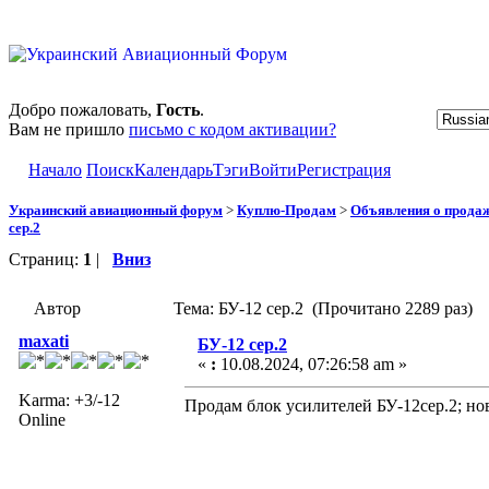
Добро пожаловать,
Гость
.
Вам не пришло
письмо с кодом активации?
Начало
Поиск
Календарь
Тэги
Войти
Регистрация
Украинский авиационный форум
>
Куплю-Продам
>
Объявления о прода
сер.2
Страниц:
1
|
Вниз
Автор
Тема: БУ-12 сер.2 (Прочитано 2289 раз)
maxati
БУ-12 сер.2
«
:
10.08.2024, 07:26:58 am »
Karma: +3/-12
Продам блок усилителей БУ-12сер.2; нови
Online