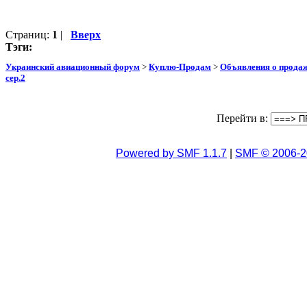
Страниц:
1
|
Вверх
Тэги:
Украинский авиационный форум
>
Куплю-Продам
>
Объявления о прода
сер.2
Перейти в:
Powered by SMF 1.1.7
|
SMF © 2006-2