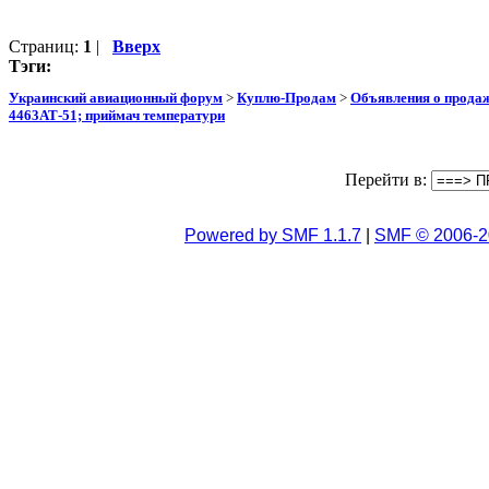
Страниц:
1
|
Вверх
Тэги:
Украинский авиационный форум
>
Куплю-Продам
>
Объявления о прода
4463АТ-51; приймач температури
Перейти в:
Powered by SMF 1.1.7
|
SMF © 2006-2