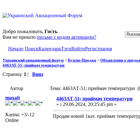
Добро пожаловать,
Гость
.
Вам не пришло
письмо с кодом активации?
Начало
Поиск
Календарь
Тэги
Войти
Регистрация
Украинский авиационный форум
>
Куплю-Продам
>
Объявления о прода
4463АТ-51; приймач температури
Страниц:
1
|
Вниз
Автор
Тема: 4463АТ-51; приймач температури (
maxati
4463АТ-51; приймач температури
«
:
29.06.2024, 20:25:45 pm »
Karma: +3/-12
Продам новий 1кат. приймач температур
Online