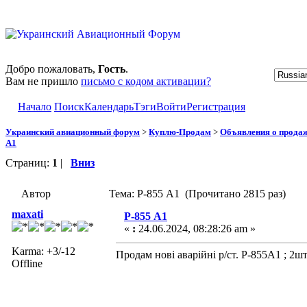
Добро пожаловать,
Гость
.
Вам не пришло
письмо с кодом активации?
Начало
Поиск
Календарь
Тэги
Войти
Регистрация
Украинский авиационный форум
>
Куплю-Продам
>
Объявления о прода
А1
Страниц:
1
|
Вниз
Автор
Тема: Р-855 А1 (Прочитано 2815 раз)
maxati
Р-855 А1
«
:
24.06.2024, 08:28:26 am »
Karma: +3/-12
Продам нові аварійні р/ст. Р-855А1 ; 2шт
Offline