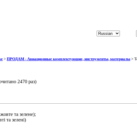
же
>
ПРОДАМ - Авиационные комплектующие, инструменты, материалы
> Т
очитано 2470 раз)
,жовте та зелене);
ті та зелені)