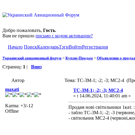
Добро пожаловать,
Гость
.
Вам не пришло
письмо с кодом активации?
Начало
Поиск
Календарь
Тэги
Войти
Регистрация
Украинский авиационный форум
>
Куплю-Продам
>
Объявления о прода
Страниц:
1
|
Вниз
Автор
Тема: ТС-3М-1; -2; -3; МС2-4 (Пр
maxati
ТС-3М-1; -2; -3; МС2-4
«
:
14.06.2024, 11:40:01 am »
Karma: +3/-12
Продам нові світильники 1кат. :
Offline
- табло ТС-3М-1; -2; -3 (червоне
- світильник МС2-4 (червоні,жов