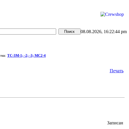
08.08.2026, 16:22:44 pm
ема:
ТС-3М-1; -2; -3; МС2-4
Печать
Записан