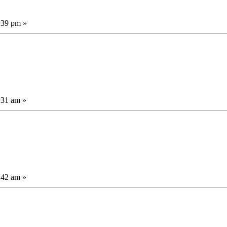
:39 pm »
:31 am »
:42 am »