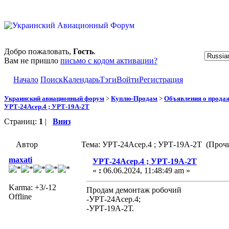
Добро пожаловать,
Гость
.
Вам не пришло
письмо с кодом активации?
Начало
Поиск
Календарь
Тэги
Войти
Регистрация
Украинский авиационный форум
>
Куплю-Продам
>
Объявления о прода
УРТ-24Асер.4 ; УРТ-19А-2Т
Страниц:
1
|
Вниз
Автор
Тема: УРТ-24Асер.4 ; УРТ-19А-2Т (Прочи
maxati
УРТ-24Асер.4 ; УРТ-19А-2Т
«
:
06.06.2024, 11:48:49 am »
Karma: +3/-12
Продам демонтаж робочий
Offline
-УРТ-24Асер.4;
-УРТ-19А-2Т.