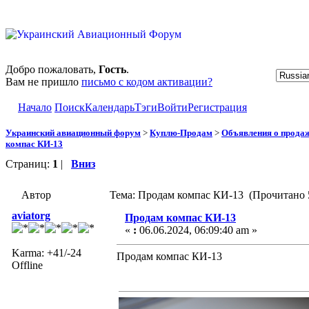
Добро пожаловать,
Гость
.
Вам не пришло
письмо с кодом активации?
Начало
Поиск
Календарь
Тэги
Войти
Регистрация
Украинский авиационный форум
>
Куплю-Продам
>
Объявления о прода
компас КИ-13
Страниц:
1
|
Вниз
Автор
Тема: Продам компас КИ-13 (Прочитано 5
aviatorg
Продам компас КИ-13
«
:
06.06.2024, 06:09:40 am »
Karma: +41/-24
Продам компас КИ-13
Offline