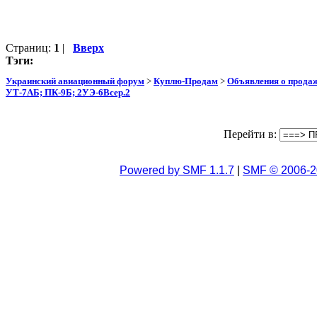
Страниц:
1
|
Вверх
Тэги:
Украинский авиационный форум
>
Куплю-Продам
>
Объявления о прода
УТ-7АБ; ПК-9Б; 2УЭ-6Всер.2
Перейти в:
Powered by SMF 1.1.7
|
SMF © 2006-2