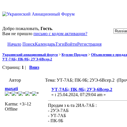
Добро пожаловать,
Гость
.
Вам не пришло
письмо с кодом активации?
Начало
Поиск
Календарь
Тэги
Войти
Регистрация
Украинский авиационный форум
>
Куплю-Продам
>
Объявления о прода
УТ-7АБ; ПК-9Б; 2УЭ-6Всер.2
Страниц:
1
|
Вниз
Автор
Тема: УТ-7АБ; ПК-9Б; 2УЭ-6Всер.2 (Проч
maxati
УТ-7АБ; ПК-9Б; 2УЭ-6Всер.2
«
:
25.04.2024, 07:29:04 am »
Karma: +3/-12
Продам з к-та 2ИА-7АБ :
Offline
- 2УЭ-7АБ
- УТ-7АБ
- ПК-9Б