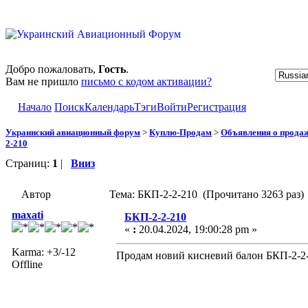
Добро пожаловать,
Гость
.
Вам не пришло
письмо с кодом активации?
Начало
Поиск
Календарь
Тэги
Войти
Регистрация
Украинский авиационный форум
>
Куплю-Продам
>
Объявления о прода
2-210
Страниц:
1
|
Вниз
Автор
Тема: БКП-2-2-210 (Прочитано 3263 раз)
maxati
БКП-2-2-210
«
:
20.04.2024, 19:00:28 pm »
Karma: +3/-12
Продам новий кисневий балон БКП-2-2
Offline