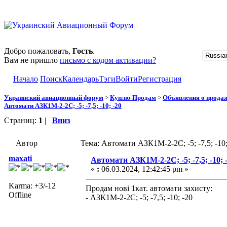
Добро пожаловать,
Гость
.
Вам не пришло
письмо с кодом активации?
Начало
Поиск
Календарь
Тэги
Войти
Регистрация
Украинский авиационный форум
>
Куплю-Продам
>
Объявления о прода
Автомати АЗК1М-2-2С; -5; -7,5; -10; -20
Страниц:
1
|
Вниз
Автор
Тема: Автомати АЗК1М-2-2С; -5; -7,5; -10
maxati
Автомати АЗК1М-2-2С; -5; -7,5; -10; 
«
:
06.03.2024, 12:42:45 pm »
Karma: +3/-12
Продам нові 1кат. автомати захисту:
Offline
- АЗК1М-2-2С; -5; -7,5; -10; -20