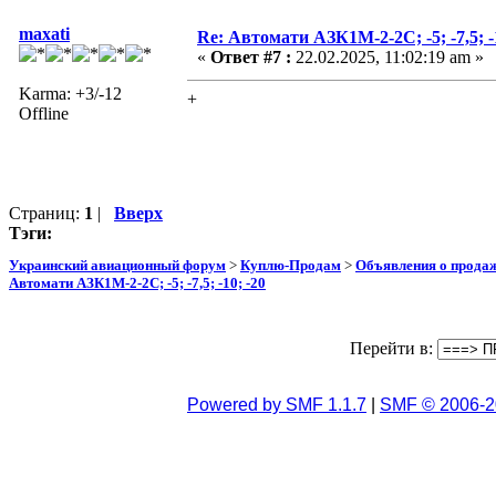
maxati
Re: Автомати АЗК1М-2-2С; -5; -7,5; -
«
Ответ #7 :
22.02.2025, 11:02:19 am »
Karma: +3/-12
+
Offline
Страниц:
1
|
Вверх
Тэги:
Украинский авиационный форум
>
Куплю-Продам
>
Объявления о прода
Автомати АЗК1М-2-2С; -5; -7,5; -10; -20
Перейти в:
Powered by SMF 1.1.7
|
SMF © 2006-2