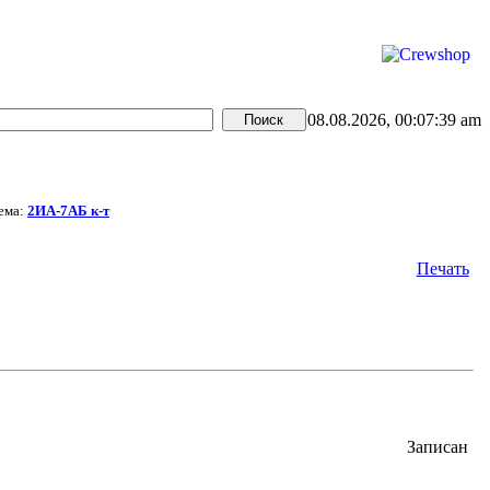
08.08.2026, 00:07:39 am
ема:
2ИА-7АБ к-т
Печать
Записан