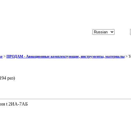
же
>
ПРОДАМ - Авиационные комплектующие, инструменты, материалы
> Т
94 раз)
ния t 2ИА-7АБ