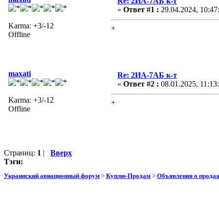
Re: 2ИА-7АБ к-т
«
Ответ #1 :
29.04.2024, 10:47
Karma: +3/-12
+
Offline
maxati
Re: 2ИА-7АБ к-т
«
Ответ #2 :
08.01.2025, 11:13
Karma: +3/-12
+
Offline
Страниц:
1
|
Вверх
Тэги:
Украинский авиационный форум
>
Куплю-Продам
>
Объявления о прода