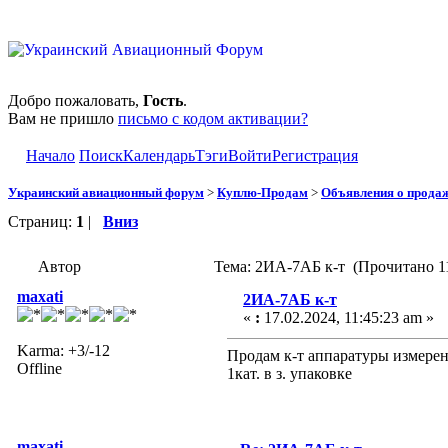
Добро пожаловать,
Гость
.
Вам не пришло
письмо с кодом активации?
Начало
Поиск
Календарь
Тэги
Войти
Регистрация
Украинский авиационный форум
>
Куплю-Продам
>
Объявления о прода
Страниц:
1
|
Вниз
Автор
Тема: 2ИА-7АБ к-т (Прочитано 11
maxati
2ИА-7АБ к-т
«
:
17.02.2024, 11:45:23 am »
Karma: +3/-12
Продам к-т аппаратуры измере
Offline
1кат. в з. упаковке
maxati