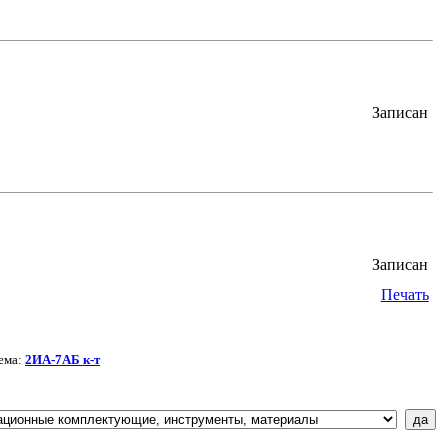
Записан
Записан
Печать
ема:
2ИА-7АБ к-т