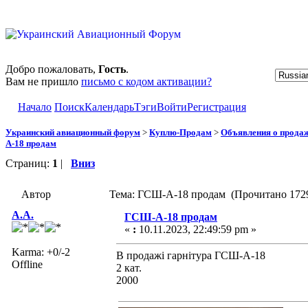
Добро пожаловать,
Гость
.
Вам не пришло
письмо с кодом активации?
Начало
Поиск
Календарь
Тэги
Войти
Регистрация
Украинский авиационный форум
>
Куплю-Продам
>
Объявления о прода
А-18 продам
Страниц:
1
|
Вниз
Автор
Тема: ГСШ-А-18 продам (Прочитано 1729
А.A.
ГСШ-А-18 продам
«
:
10.11.2023, 22:49:59 pm »
Karma: +0/-2
В продажі гарнітура ГСШ-А-18
Offline
2 кат.
2000