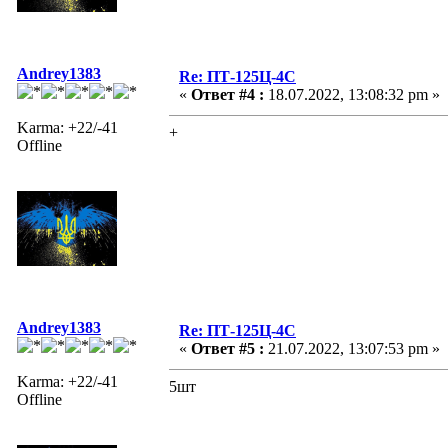
Andrey1383
Re: ПТ-125Ц-4С
«
Ответ #4 :
18.07.2022, 13:08:32 pm »
Karma: +22/-41
+
Offline
Andrey1383
Re: ПТ-125Ц-4С
«
Ответ #5 :
21.07.2022, 13:07:53 pm »
Karma: +22/-41
5шт
Offline