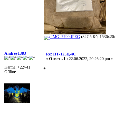
IMG_7790.JPEG
(827.5 Кб, 1536x204
Andrey1383
Re: ПТ-125Ц-4С
«
Ответ #1 :
22.06.2022, 20:26:20 pm »
Karma: +22/-41
+
Offline