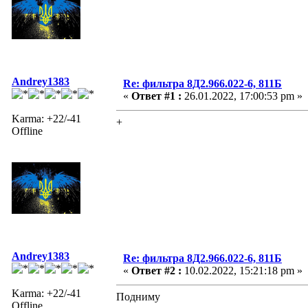
Andrey1383
Re: фильтра 8Д2.966.022-6, 811Б
«
Ответ #1 :
26.01.2022, 17:00:53 pm »
Karma: +22/-41
+
Offline
Andrey1383
Re: фильтра 8Д2.966.022-6, 811Б
«
Ответ #2 :
10.02.2022, 15:21:18 pm »
Karma: +22/-41
Подниму
Offline