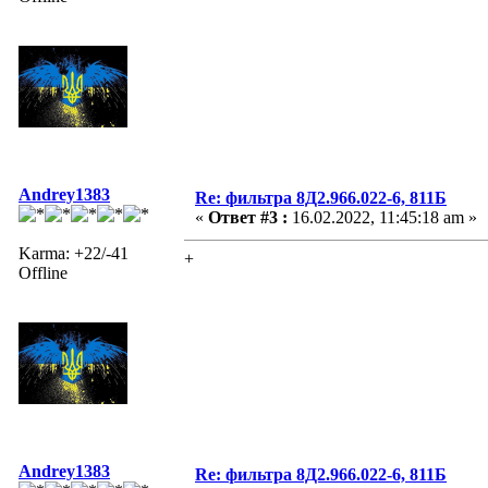
Andrey1383
Re: фильтра 8Д2.966.022-6, 811Б
«
Ответ #3 :
16.02.2022, 11:45:18 am »
Karma: +22/-41
+
Offline
Andrey1383
Re: фильтра 8Д2.966.022-6, 811Б