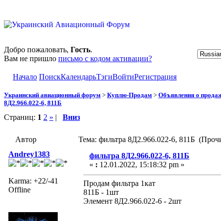
Добро пожаловать,
Гость
.
Вам не пришло
письмо с кодом активации?
Начало
Поиск
Календарь
Тэги
Войти
Регистрация
Украинский авиационный форум
>
Куплю-Продам
>
Объявления о прода
8Д2.966.022-6, 811Б
Страниц:
1
2
»
|
Вниз
Автор
Тема: фильтра 8Д2.966.022-6, 811Б (Проч
Andrey1383
фильтра 8Д2.966.022-6, 811Б
«
:
12.01.2022, 15:18:32 pm »
Karma: +22/-41
Продам фильтра 1кат
Offline
811Б - 1шт
Элемент 8Д2.966.022-6 - 2шт