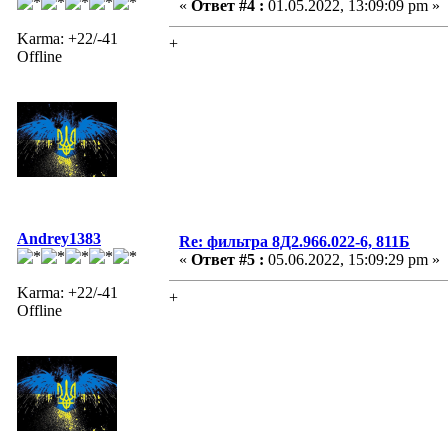
«
Ответ #4 :
01.05.2022, 13:09:09 pm »
Karma: +22/-41
+
Offline
Andrey1383
Re: фильтра 8Д2.966.022-6, 811Б
«
Ответ #5 :
05.06.2022, 15:09:29 pm »
Karma: +22/-41
+
Offline