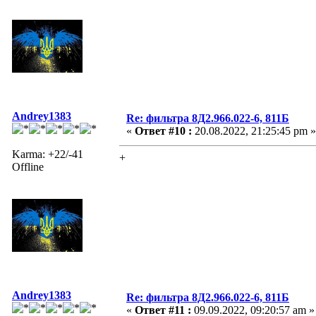
Andrey1383
Re: фильтра 8Д2.966.022-6, 811Б
«
Ответ #10 :
20.08.2022, 21:25:45 pm »
Karma: +22/-41
+
Offline
Andrey1383
Re: фильтра 8Д2.966.022-6, 811Б
«
Ответ #11 :
09.09.2022, 09:20:57 am »