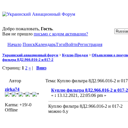
Добро пожаловать,
Гость
.
Вам не пришло
письмо с кодом активации?
Начало
Поиск
Календарь
Тэги
Войти
Регистрация
Украинский авиационный форум
>
Куплю-Продам
>
Объявления о покуп
фильтра 8Д2.966.016-2 и 017-2
Страниц:
1
2
»
|
Вниз
Автор
Тема: Куплю фильтра 8Д2.966.016-2 и 017
zirka74
Куплю фильтра 8Д2.966.016-2 и 017-2
«
:
13.12.2021, 22:05:06 pm »
Karma: +19/-0
Куплю фильтра 8Д2.966.016-2 и 017-2
Offline
можно б.у