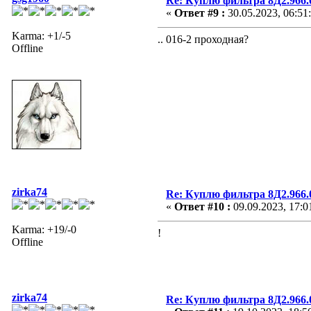
Re: Куплю фильтра 8Д2.966.0
«
Ответ #9 :
30.05.2023, 06:51
Karma: +1/-5
.. 016-2 проходная?
Offline
zirka74
Re: Куплю фильтра 8Д2.966.0
«
Ответ #10 :
09.09.2023, 17:0
Karma: +19/-0
!
Offline
zirka74
Re: Куплю фильтра 8Д2.966.0