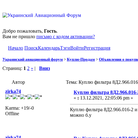
Добро пожаловать,
Гость
.
Вам не пришло
письмо с кодом активации?
Начало
Поиск
Календарь
Тэги
Войти
Регистрация
Украинский авиационный форум
>
Куплю-Продам
>
Объявления о покуп
Страниц:
1
2
»
|
Вниз
Автор
Тема: Куплю фильтра 8Д2.966.016
zirka74
Куплю фильтра 8Д2.966.016-2
«
:
13.12.2021, 22:05:06 pm »
Karma: +19/-0
Куплю фильтра 8Д2.966.016-2 и
Offline
можно б.у
zirka74