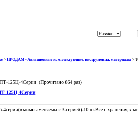
же
>
ПРОДАМ - Авиационные комплектующие, инструменты, материалы
> Т
 ПТ-125Ц-4Серии (Прочитано 864 раз)
ПТ-125Ц-4Серии
4серии(взаимозаменяемы с 3-серией)-10шт.Все с хранения,в заво