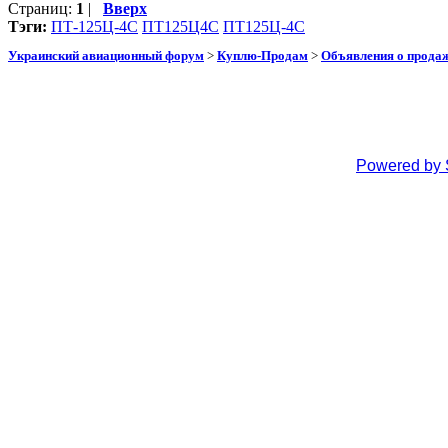
Страниц:
1
|
Вверх
Тэги:
ПТ-125Ц-4С
ПТ125Ц4С
ПТ125Ц-4С
Украинский авиационный форум
>
Куплю-Продам
>
Объявления о прода
Powered by 