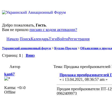
Добро пожаловать,
Гость
.
Вам не пришло
письмо с кодом активации?
Начало
Поиск
Календарь
Тэги
Войти
Регистрация
Украинский авиационный форум
>
Куплю-Продам
>
Объявления о прода
Страниц:
1
|
Вниз
Автор
Тема: Продажа преобразователей
kan67
Продажа преобразователей 
«
:
13.04.2021, 08:36:57 am »
Karma: +0/-0
Продам преобразователи ПТ-125-
Offline
0962409973