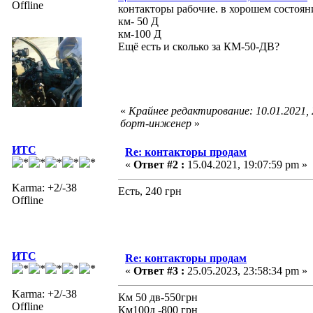
Offline
контакторы рабочие. в хорошем состоян
км- 50 Д
км-100 Д
Ещё есть и сколько за КМ-50-ДВ?
«
Крайнее редактирование: 10.01.2021,
борт-инженер
»
ИТС
Re: контакторы продам
«
Ответ #2 :
15.04.2021, 19:07:59 pm »
Karma: +2/-38
Есть, 240 грн
Offline
ИТС
Re: контакторы продам
«
Ответ #3 :
25.05.2023, 23:58:34 pm »
Karma: +2/-38
Км 50 дв-550грн
Offline
Км100д -800 грн