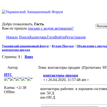
Добро пожаловать,
Гость
.
Вам не пришло
письмо с кодом активации?
Начало
Поиск
Календарь
Тэги
Войти
Регистрация
Украинский авиационный форум
>
Куплю-Продам
>
Объявления о прода
контакторы продам
Страниц:
1
|
Вниз
Автор
Тема: контакторы продам (Прочитано 395
ИТС
контакторы продам
«
:
26.04.2020, 11:57:48 am »
Karma: +2/-38
контакторы рабочие. в хорошем состоян
Offline
км- 50 Д
км-100 Д