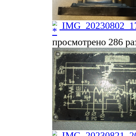
IMG_20230802_17
просмотрено 286 раз
IMG_20230821_20